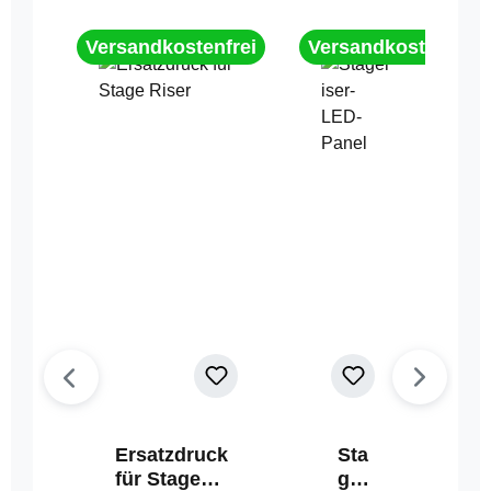
Versandkostenfrei
Versandkostenfrei
Ersatzdruck
Sta
für Stage
geri