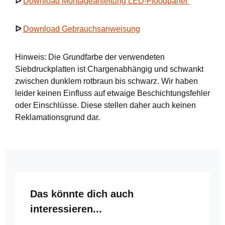
ᐅ
Download Montageanleitung LED-Floodpanel
ᐅ
Download Gebrauchsanweisung
Hinweis: Die Grundfarbe der verwendeten
Siebdruckplatten ist Chargenabhängig und schwankt
zwischen dunklem rotbraun bis schwarz. Wir haben
leider keinen Einfluss auf etwaige Beschichtungsfehler
oder Einschlüsse. Diese stellen daher auch keinen
Reklamationsgrund dar.
Produktgalerie überspringen
Das könnte dich auch
interessieren...