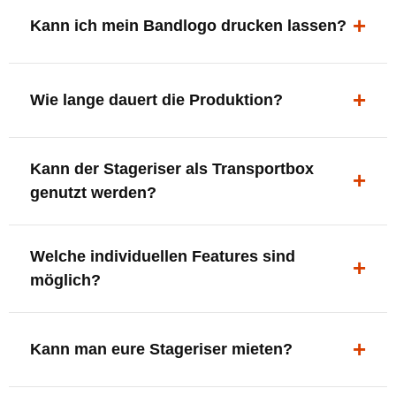
ergonomisch, sicher und gut sichtbar.
Kann ich mein Bandlogo drucken lassen?
Ja. Digitaldrucke und Logo-Fräsungen sind möglich –
deine Bühne, deine Marke.
Wie lange dauert die Produktion?
In der Regel 7–10 Tage nach Druckfreigabe. Versand
Kann der Stageriser als Transportbox
innerhalb Deutschlands kostenfrei.
genutzt werden?
Ja. Einfach umdrehen und Stauraum für Kabel, Tools
Welche individuellen Features sind
oder Zubehör nutzen.
möglich?
LED-Panel + Halterung
XLR-Brücke / Schnittstelle
Kann man eure Stageriser mieten?
Flaschenhalter & Flaschenöffner
Setlist-Clip