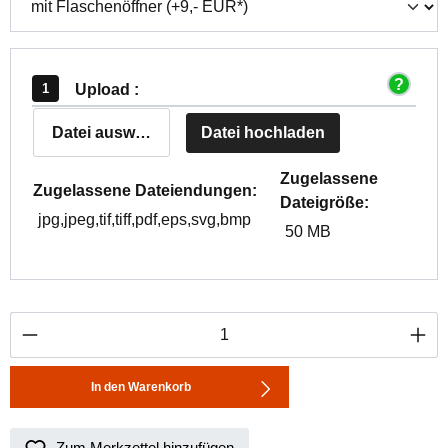
Upload :
Datei auswählen
Datei hochladen
Zugelassene
Zugelassene Dateiendungen:
Dateigröße:
jpg,jpeg,tif,tiff,pdf,eps,svg,bmp
50 MB
Produkt Anzahl: Gib den gewünschten Wert ei
In den Warenkorb
Zum Merkzettel hinzufügen