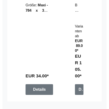
Riser
ser-
Größe:
Maxi -
B
LE
784 x 314
un
D-
mm (zzgl.
dl
Pan
Beschnittzu
e:
el
Varia
gabe)
mi
nten
t
ab
Fe
EUR
rn
89.0
be
0*
di
EU
en
R 1
u
05.
n
g
EUR 34.00*
00*
Details
Details