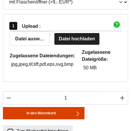
Upload :
Datei auswählen
Datei hochladen
Zugelassene
Zugelassene Dateiendungen:
Dateigröße:
jpg,jpeg,tif,tiff,pdf,eps,svg,bmp
50 MB
Produkt Anzahl: Gib den gewünschten Wert ei
In den Warenkorb
Zum Merkzettel hinzufügen