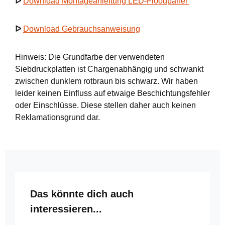
ᐅ
Download Montageanleitung LED-Floodpanel
ᐅ
Download Gebrauchsanweisung
Hinweis: Die Grundfarbe der verwendeten
Siebdruckplatten ist Chargenabhängig und schwankt
zwischen dunklem rotbraun bis schwarz. Wir haben
leider keinen Einfluss auf etwaige Beschichtungsfehler
oder Einschlüsse. Diese stellen daher auch keinen
Reklamationsgrund dar.
Produktgalerie überspringen
Das könnte dich auch
interessieren...