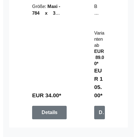
Riser
ser-
Größe:
Maxi -
B
LE
784 x 314
un
D-
mm (zzgl.
dl
Pan
Beschnittzu
e:
el
Varia
gabe)
mi
nten
t
ab
Fe
EUR
rn
89.0
be
0*
di
EU
en
R 1
u
05.
n
g
EUR 34.00*
00*
Details
Details