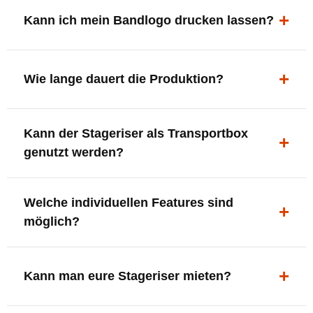
ergonomisch, sicher und gut sichtbar.
Kann ich mein Bandlogo drucken lassen?
Ja. Digitaldrucke und Logo-Fräsungen sind möglich –
deine Bühne, deine Marke.
Wie lange dauert die Produktion?
In der Regel 7–10 Tage nach Druckfreigabe. Versand
Kann der Stageriser als Transportbox
innerhalb Deutschlands kostenfrei.
genutzt werden?
Ja. Einfach umdrehen und Stauraum für Kabel, Tools
Welche individuellen Features sind
oder Zubehör nutzen.
möglich?
LED-Panel + Halterung
XLR-Brücke / Schnittstelle
Kann man eure Stageriser mieten?
Flaschenhalter & Flaschenöffner
Setlist-Clip