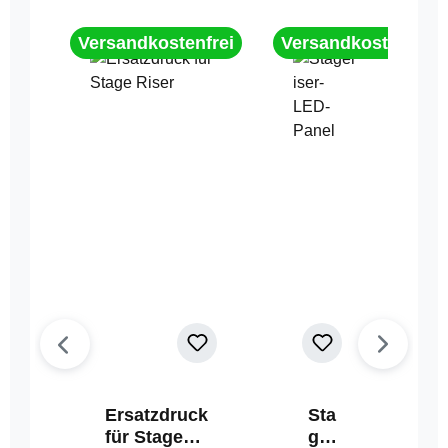
Versandkostenfrei
Versandkostenfrei
Ersatzdruck
Sta
für Stage
geri