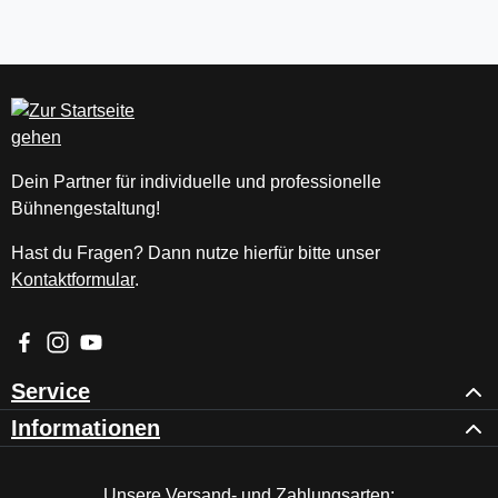
Dein Partner für individuelle und professionelle
Bühnengestaltung!
Hast du Fragen? Dann nutze hierfür bitte unser
Kontaktformular
.
Besuche uns auf Facebook – öffnet in neuem Tab (externer Li
Schau auf Instagram vorbei – öffnet in neuem Tab (externe
Sieh dir unsere Videos auf YouTube an – öffnet in ne
Service
Informationen
Unsere Versand- und Zahlungsarten: