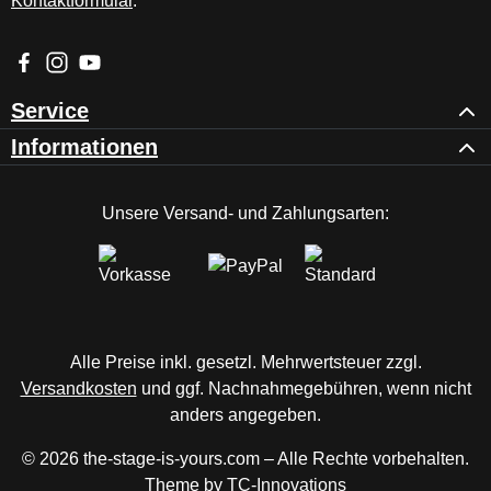
Kontaktformular
.
Besuche uns auf Facebook – öffnet in neuem Tab (externer Li
Schau auf Instagram vorbei – öffnet in neuem Tab (externe
Sieh dir unsere Videos auf YouTube an – öffnet in ne
Service
Informationen
Unsere Versand- und Zahlungsarten:
Alle Preise inkl. gesetzl. Mehrwertsteuer zzgl.
Versandkosten
und ggf. Nachnahmegebühren, wenn nicht
anders angegeben.
© 2026 the-stage-is-yours.com – Alle Rechte vorbehalten.
Theme by
TC-Innovations