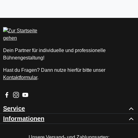
Dein Partner für individuelle und professionelle
Bühnengestaltung!
Hast du Fragen? Dann nutze hierfür bitte unser
Kontaktformular
.
Besuche uns auf Facebook – öffnet in neuem Tab (externer Li
Schau auf Instagram vorbei – öffnet in neuem Tab (externe
Sieh dir unsere Videos auf YouTube an – öffnet in ne
Service
Informationen
Unsere Versand- und Zahlungsarten: