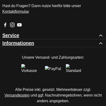
Hast du Fragen? Dann nutze hierfür bitte unser
Kontaktformular
.
Besuche uns auf Facebook – öffnet in neuem Tab (externer Li
Schau auf Instagram vorbei – öffnet in neuem Tab (externe
Sieh dir unsere Videos auf YouTube an – öffnet in ne
Service
Informationen
Unsere Versand- und Zahlungsarten:
Alle Preise inkl. gesetzl. Mehrwertsteuer zzgl.
Versandkosten
und ggf. Nachnahmegebühren, wenn nicht
anders angegeben.