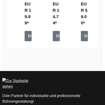
g/
EU
g/
EU
EU
m²
m²
R 1
R 1
R 5
Fa
ME
9.9
4.7
9.0
hn
SH
9*
4*
0*
en
Ba
sto
nn
ff
er
Details
Details
Details
(B1
(B1
)
)
Dein Partner für individuelle und professionelle
Bühnengestaltung!