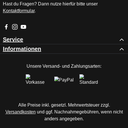
Hast du Fragen? Dann nutze hierfür bitte unser
Kontaktformular
.
Besuche uns auf Facebook – öffnet in neuem Tab (externer Li
Schau auf Instagram vorbei – öffnet in neuem Tab (externe
Sieh dir unsere Videos auf YouTube an – öffnet in ne
Service
Informationen
Unsere Versand- und Zahlungsarten:
Alle Preise inkl. gesetzl. Mehrwertsteuer zzgl.
Versandkosten
und ggf. Nachnahmegebühren, wenn nicht
anders angegeben.