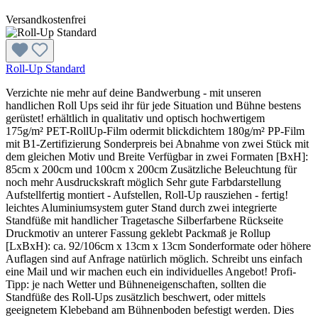
Versandkostenfrei
Roll-Up Standard
Verzichte nie mehr auf deine Bandwerbung - mit unseren
handlichen Roll Ups seid ihr für jede Situation und Bühne bestens
gerüstet! erhältlich in qualitativ und optisch hochwertigem
175g/m² PET-RollUp-Film odermit blickdichtem 180g/m² PP-Film
mit B1-Zertifizierung Sonderpreis bei Abnahme von zwei Stück mit
dem gleichen Motiv und Breite Verfügbar in zwei Formaten [BxH]:
85cm x 200cm und 100cm x 200cm Zusätzliche Beleuchtung für
noch mehr Ausdruckskraft möglich Sehr gute Farbdarstellung
Aufstellfertig montiert - Aufstellen, Roll-Up rausziehen - fertig!
leichtes Aluminiumsystem guter Stand durch zwei integrierte
Standfüße mit handlicher Tragetasche Silberfarbene Rückseite
Druckmotiv an unterer Fassung geklebt Packmaß je Rollup
[LxBxH): ca. 92/106cm x 13cm x 13cm Sonderformate oder höhere
Auflagen sind auf Anfrage natürlich möglich. Schreibt uns einfach
eine Mail und wir machen euch ein individuelles Angebot! Profi-
Tipp: je nach Wetter und Bühneneigenschaften, sollten die
Standfüße des Roll-Ups zusätzlich beschwert, oder mittels
geeignetem Klebeband am Bühnenboden befestigt werden. Dies