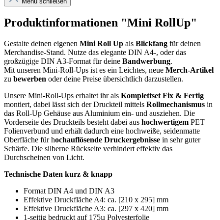
Menü schließen
Produktinformationen "Mini RollUp"
Gestalte deinen eigenen
Mini Roll Up
als
Blickfang
für deinen
Merchandise-Stand. Nutze das elegante DIN A4-, oder das
großzügige DIN A3-Format für deine
Bandwerbung
.
Mit unseren Mini-Roll-Ups ist es ein Leichtes, neue
Merch-Artikel
zu
bewerben
oder deine Preise übersichtlich darzustellen.
Unsere Mini-Roll-Ups erhaltet ihr als
Komplettset Fix & Fertig
montiert, dabei lässt sich der Druckteil mittels
Rollmechanismus
in
das Roll-Up Gehäuse aus Aluminium ein- und ausziehen. Die
Vorderseite des Druckteils besteht dabei aus
hochwertigem
PET
Folienverbund und erhält dadurch eine hochweiße, seidenmatte
Oberfläche für h
ochauflösende Druckergebnisse
in sehr guter
Schärfe. Die silberne Rückseite verhindert effektiv das
Durchscheinen von Licht.
Technische Daten kurz & knapp
Format DIN A4 und DIN A3
Effektive Druckfläche A4: ca. [210 x 295] mm
Effektive Druckfläche A3: ca. [297 x 420] mm
1-seitig bedruckt auf 175µ Polyesterfolie