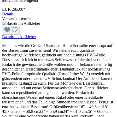
individuelles Angebot!
EUR 285.00*
Details
Versandkostenfrei
Bassdrum Aufkleber
Macht es wie die Großen! Statt dem Hersteller sollte euer Logo auf
der Bassdrumm zusehen sein! Wir liefern euch qualitativ
hochwertige Aufkleber, gedruckt auf hochleistungs PVC-Folie.
Diese lässt sich leicht mit etwas Seifenwasser faltenfrei verkleben!
Einfach die gewünschte Größe wählen und ihr bekommt den fertig
geschnittenen Bassdrumaufkleber! Digitaldruck auf hochleistungs
PVC-Folie für optimale Qualität! (Grundfarbe: Weiß) veredelt mit
glänzendem oder mattem UV-Schutzlaminat Der Aufkleber kommt
kreisrund gestanzt zu euch. Für die Montage das Bassdrumfell
ausbauen und mit etwas Seifenwasserbefeuchten. Der Aufkleber
kann so repositionierbar angebracht werden. Einfach das
überschüssige Wasser mit einem Rakel oder einer Kreditkarte
rausstreichen und das Fell einige Stunden trocknen lassen. Fertig ist
eure individuelle Bassdrum! Größenübersicht: 16" = 40,6 cm18" =
45,7 cm20" = 50,8 cm22" = 55,9 cm24" = 61,0 cm26" = 66,0 cm
Solltet ihr eine Sondergröße haben ist das kein Problem! Gebt