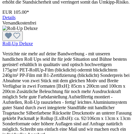
erhöht die Standsicherheit und verringert somit das Umkipp-Risiko.
EUR 105.00*
Details
Versandkostenfrei
Roll-Up Deluxe
Verzichte nie mehr auf deine Bandwerbung - mit unseren
handlichen Roll Ups seid ihr für jede Situation und Bühne bestens
gerüstet! erhältlich in qualitativ und optisch hochwertigem
175g/m² PET-RollUp-Film (blickdicht) odermit blickdichtem
240g/m² PP-Film mit B1-Zertifizierung (blickdicht) Sonderpreis bei
Abnahme von zwei Stück mit dem gleichen Motiv und Breite
Verfügbar in zwei Formaten [BxH]: 85cm x 200cm und 100cm x
200cm Zusätzliche Beleuchtung für noch mehr Ausdruckskraft
möglich Sehr gute Farbdarstellung Aufstellfertig montiert -
Aufstellen, Roll-Up rausziehen - fertig! leichtes Aluminiumsystem
guter Stand durch zwei integrierte Standfüße mit handlicher
Tragetasche Silberfarbene Rückseite Druckmotiv an unterer Fassung
geklebt Packmaß je Rollup [LxBxH): ca. 92/106cm x 13cm x 13cm
Sonderformate oder höhere Auflagen sind auf Anfrage natürlich
möglich. Schreibt uns einfach eine Mail und wir machen euch ein