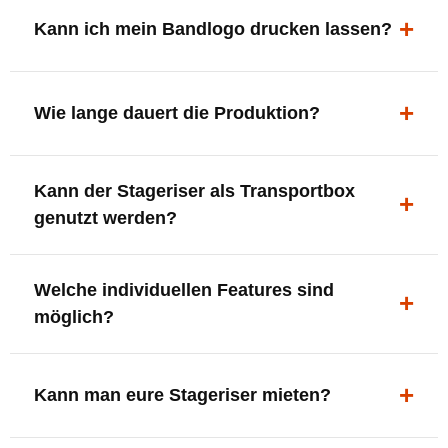
ergonomisch, sicher und gut sichtbar.
Kann ich mein Bandlogo drucken lassen?
Ja. Digitaldrucke und Logo-Fräsungen sind möglich –
deine Bühne, deine Marke.
Wie lange dauert die Produktion?
In der Regel 7–10 Tage nach Druckfreigabe. Versand
Kann der Stageriser als Transportbox
innerhalb Deutschlands kostenfrei.
genutzt werden?
Ja. Einfach umdrehen und Stauraum für Kabel, Tools
Welche individuellen Features sind
oder Zubehör nutzen.
möglich?
LED-Panel + Halterung
XLR-Brücke / Schnittstelle
Kann man eure Stageriser mieten?
Flaschenhalter & Flaschenöffner
Setlist-Clip