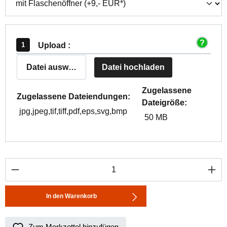
Upload :
Datei auswählen
Datei hochladen
Zugelassene
Zugelassene Dateiendungen:
Dateigröße:
jpg,jpeg,tif,tiff,pdf,eps,svg,bmp
50 MB
Produkt Anzahl: Gib den gewünschten Wert ei
In den Warenkorb
Zum Merkzettel hinzufügen