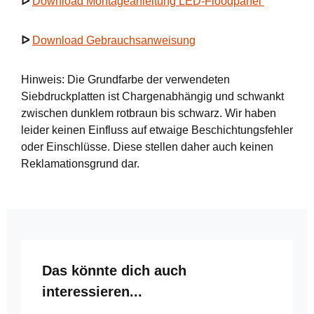
ᐅ
Download Montageanleitung LED-Floodpanel
ᐅ
Download Gebrauchsanweisung
Hinweis: Die Grundfarbe der verwendeten
Siebdruckplatten ist Chargenabhängig und schwankt
zwischen dunklem rotbraun bis schwarz. Wir haben
leider keinen Einfluss auf etwaige Beschichtungsfehler
oder Einschlüsse. Diese stellen daher auch keinen
Reklamationsgrund dar.
Produktgalerie überspringen
Das könnte dich auch
interessieren...