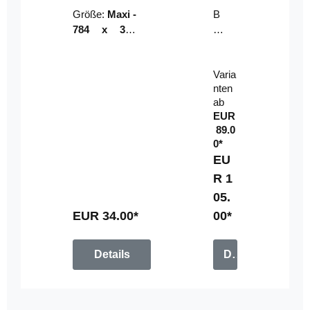
Riser
ser-
Größe:
Maxi -
B
LE
784 x 314
un
D-
mm (zzgl.
dl
Pan
Beschnittzu
e:
el
Varia
gabe)
mi
nten
t
ab
Fe
EUR
rn
89.0
be
0*
di
EU
en
R 1
u
05.
n
g
EUR 34.00*
00*
Details
Details