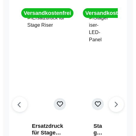
Versandkostenfrei
Versandkostenfrei
Ersatzdruck
Sta
für Stage
geri