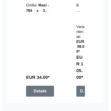
Riser
ser-
Größe:
Maxi -
B
LE
784 x 314
un
D-
mm (zzgl.
dl
Pan
Beschnittzu
e:
el
Varia
gabe)
mi
nten
t
ab
Fe
EUR
rn
89.0
be
0*
di
EU
en
R 1
u
05.
n
g
EUR 34.00*
00*
Details
Details