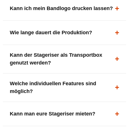
ergonomisch, sicher und gut sichtbar.
Kann ich mein Bandlogo drucken lassen?
Ja. Digitaldrucke und Logo-Fräsungen sind möglich –
deine Bühne, deine Marke.
Wie lange dauert die Produktion?
In der Regel 7–10 Tage nach Druckfreigabe. Versand
Kann der Stageriser als Transportbox
innerhalb Deutschlands kostenfrei.
genutzt werden?
Ja. Einfach umdrehen und Stauraum für Kabel, Tools
Welche individuellen Features sind
oder Zubehör nutzen.
möglich?
LED-Panel + Halterung
XLR-Brücke / Schnittstelle
Kann man eure Stageriser mieten?
Flaschenhalter & Flaschenöffner
Setlist-Clip