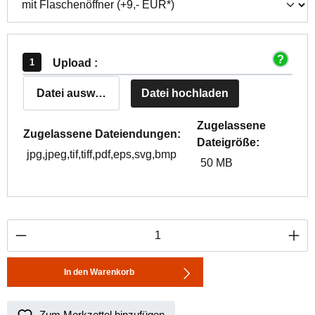
Upload :
Datei auswählen
Datei hochladen
Zugelassene
Zugelassene Dateiendungen:
Dateigröße:
jpg,jpeg,tif,tiff,pdf,eps,svg,bmp
50 MB
Produkt Anzahl: Gib den gewünschten Wert ei
In den Warenkorb
Zum Merkzettel hinzufügen