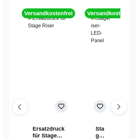
Versandkostenfrei
Versandkostenfrei
Ersatzdruck
Sta
für Stage
geri