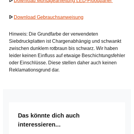
ᐅ
Download Montageanleitung LED-Floodpanel
ᐅ
Download Gebrauchsanweisung
Hinweis: Die Grundfarbe der verwendeten
Siebdruckplatten ist Chargenabhängig und schwankt
zwischen dunklem rotbraun bis schwarz. Wir haben
leider keinen Einfluss auf etwaige Beschichtungsfehler
oder Einschlüsse. Diese stellen daher auch keinen
Reklamationsgrund dar.
Produktgalerie überspringen
Das könnte dich auch
interessieren...