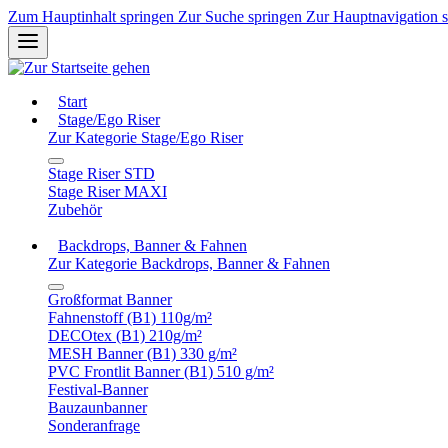
Zum Hauptinhalt springen
Zur Suche springen
Zur Hauptnavigation 
Start
Stage/Ego Riser
Zur Kategorie Stage/Ego Riser
Stage Riser STD
Stage Riser MAXI
Zubehör
Backdrops, Banner & Fahnen
Zur Kategorie Backdrops, Banner & Fahnen
Großformat Banner
Fahnenstoff (B1) 110g/m²
DECOtex (B1) 210g/m²
MESH Banner (B1) 330 g/m²
PVC Frontlit Banner (B1) 510 g/m²
Festival-Banner
Bauzaunbanner
Sonderanfrage