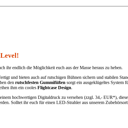
Level!
auch ihr endlich die Möglichkeit euch aus der Masse heraus zu heben.
rtigt und bieten auch auf rutschigen Bühnen sichern und stabilen Stan
Neben den
rutschfesten Gummifüßen
sorgt ein ausgeklügeltes System f
eihen ihm ein cooles
Flightcase Design
.
 einem hochwertigen Digitaldruck zu versehen (zzgl. 34,- EUR*), dieser
en. Solltet ihr euch für einen LED-Strahler aus unserem Zubehörsorti