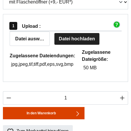
Upload :
Datei auswählen
Datei hochladen
Zugelassene
Zugelassene Dateiendungen:
Dateigröße:
jpg,jpeg,tif,tiff,pdf,eps,svg,bmp
50 MB
Produkt Anzahl: Gib den gewünschten Wert ei
In den Warenkorb
Zum Merkzettel hinzufügen