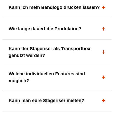
ergonomisch, sicher und gut sichtbar.
Kann ich mein Bandlogo drucken lassen?
Ja. Digitaldrucke und Logo-Fräsungen sind möglich –
deine Bühne, deine Marke.
Wie lange dauert die Produktion?
In der Regel 7–10 Tage nach Druckfreigabe. Versand
Kann der Stageriser als Transportbox
innerhalb Deutschlands kostenfrei.
genutzt werden?
Ja. Einfach umdrehen und Stauraum für Kabel, Tools
Welche individuellen Features sind
oder Zubehör nutzen.
möglich?
LED-Panel + Halterung
XLR-Brücke / Schnittstelle
Kann man eure Stageriser mieten?
Flaschenhalter & Flaschenöffner
Setlist-Clip