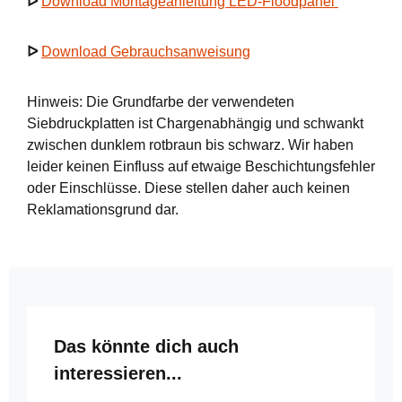
ᐅ
Download Montageanleitung LED-Floodpanel
ᐅ
Download Gebrauchsanweisung
Hinweis: Die Grundfarbe der verwendeten
Siebdruckplatten ist Chargenabhängig und schwankt
zwischen dunklem rotbraun bis schwarz. Wir haben
leider keinen Einfluss auf etwaige Beschichtungsfehler
oder Einschlüsse. Diese stellen daher auch keinen
Reklamationsgrund dar.
Produktgalerie überspringen
Das könnte dich auch
interessieren...