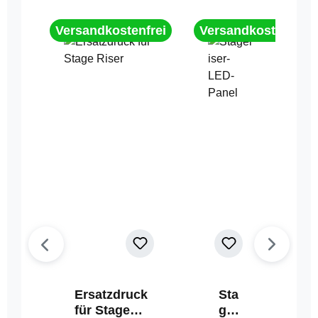
Versandkostenfrei
Versandkostenfrei
Ersatzdruck
Sta
für Stage
geri