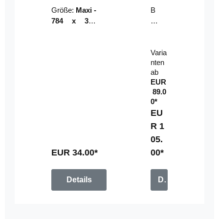
Riser
ser-
Größe:
Maxi -
B
LE
784 x 314
un
D-
mm (zzgl.
dl
Pan
Beschnittzu
e:
el
Varia
gabe)
mi
nten
t
ab
Fe
EUR
rn
89.0
be
0*
di
EU
en
R 1
u
05.
n
g
EUR 34.00*
00*
Details
Details