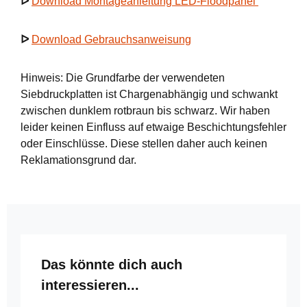
ᐅ
Download Montageanleitung LED-Floodpanel
ᐅ
Download Gebrauchsanweisung
Hinweis: Die Grundfarbe der verwendeten
Siebdruckplatten ist Chargenabhängig und schwankt
zwischen dunklem rotbraun bis schwarz. Wir haben
leider keinen Einfluss auf etwaige Beschichtungsfehler
oder Einschlüsse. Diese stellen daher auch keinen
Reklamationsgrund dar.
Produktgalerie überspringen
Das könnte dich auch
interessieren...