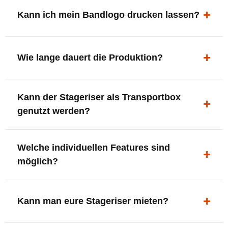
ergonomisch, sicher und gut sichtbar.
Kann ich mein Bandlogo drucken lassen?
Ja. Digitaldrucke und Logo-Fräsungen sind möglich –
deine Bühne, deine Marke.
Wie lange dauert die Produktion?
In der Regel 7–10 Tage nach Druckfreigabe. Versand
Kann der Stageriser als Transportbox
innerhalb Deutschlands kostenfrei.
genutzt werden?
Ja. Einfach umdrehen und Stauraum für Kabel, Tools
Welche individuellen Features sind
oder Zubehör nutzen.
möglich?
LED-Panel + Halterung
XLR-Brücke / Schnittstelle
Kann man eure Stageriser mieten?
Flaschenhalter & Flaschenöffner
Setlist-Clip