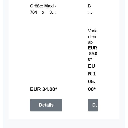
Riser
ser-
Größe:
Maxi -
B
LE
784 x 314
un
D-
mm (zzgl.
dl
Pan
Beschnittzu
e:
el
Varia
gabe)
mi
nten
t
ab
Fe
EUR
rn
89.0
be
0*
di
EU
en
R 1
u
05.
n
g
EUR 34.00*
00*
Details
Details