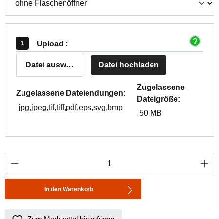
Upload :
Datei auswählen
Datei hochladen
Zugelassene
Zugelassene Dateiendungen:
Dateigröße:
jpg,jpeg,tif,tiff,pdf,eps,svg,bmp
50 MB
Produkt Anzahl: Gib den gewünschten Wert ei
In den Warenkorb
Zum Merkzettel hinzufügen