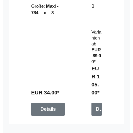
Riser
ser-
Größe:
Maxi -
B
LE
784 x 314
un
D-
mm (zzgl.
dl
Pan
Beschnittzu
e:
el
Varia
gabe)
mi
nten
t
ab
Fe
EUR
rn
89.0
be
0*
di
EU
en
R 1
u
05.
n
g
EUR 34.00*
00*
Details
Details