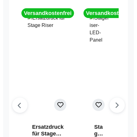
Versandkostenfrei
Versandkostenfrei
Ersatzdruck
Sta
für Stage
geri