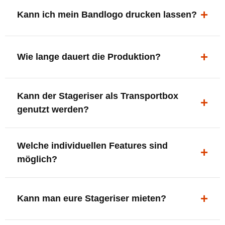
ergonomisch, sicher und gut sichtbar.
Kann ich mein Bandlogo drucken lassen?
Ja. Digitaldrucke und Logo-Fräsungen sind möglich –
deine Bühne, deine Marke.
Wie lange dauert die Produktion?
In der Regel 7–10 Tage nach Druckfreigabe. Versand
Kann der Stageriser als Transportbox
innerhalb Deutschlands kostenfrei.
genutzt werden?
Ja. Einfach umdrehen und Stauraum für Kabel, Tools
Welche individuellen Features sind
oder Zubehör nutzen.
möglich?
LED-Panel + Halterung
XLR-Brücke / Schnittstelle
Kann man eure Stageriser mieten?
Flaschenhalter & Flaschenöffner
Setlist-Clip