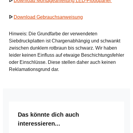
ᐅ
Download Montageanleitung LED-Floodpanel
ᐅ
Download Gebrauchsanweisung
Hinweis: Die Grundfarbe der verwendeten
Siebdruckplatten ist Chargenabhängig und schwankt
zwischen dunklem rotbraun bis schwarz. Wir haben
leider keinen Einfluss auf etwaige Beschichtungsfehler
oder Einschlüsse. Diese stellen daher auch keinen
Reklamationsgrund dar.
Produktgalerie überspringen
Das könnte dich auch
interessieren...