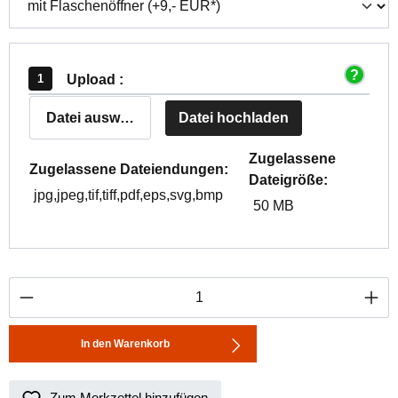
Upload :
Datei auswählen
Datei hochladen
Zugelassene
Zugelassene Dateiendungen:
Dateigröße:
jpg,jpeg,tif,tiff,pdf,eps,svg,bmp
50 MB
Produkt Anzahl: Gib den gewünschten Wert ei
In den Warenkorb
Zum Merkzettel hinzufügen