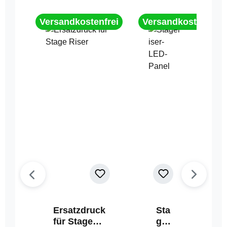
Versandkostenfrei
Versandkostenfrei
Ersatzdruck
Sta
für Stage
geri