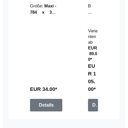
Riser
ser-
Größe:
Maxi -
B
LE
784 x 314
un
D-
mm (zzgl.
dl
Pan
Beschnittzu
e:
el
Varia
gabe)
mi
nten
t
ab
Fe
EUR
rn
89.0
be
0*
di
EU
en
R 1
u
05.
n
g
EUR 34.00*
00*
Details
Details