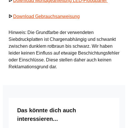
ᐅ
Download Montageanleitung LED-Floodpanel
ᐅ
Download Gebrauchsanweisung
Hinweis: Die Grundfarbe der verwendeten
Siebdruckplatten ist Chargenabhängig und schwankt
zwischen dunklem rotbraun bis schwarz. Wir haben
leider keinen Einfluss auf etwaige Beschichtungsfehler
oder Einschlüsse. Diese stellen daher auch keinen
Reklamationsgrund dar.
Produktgalerie überspringen
Das könnte dich auch
interessieren...