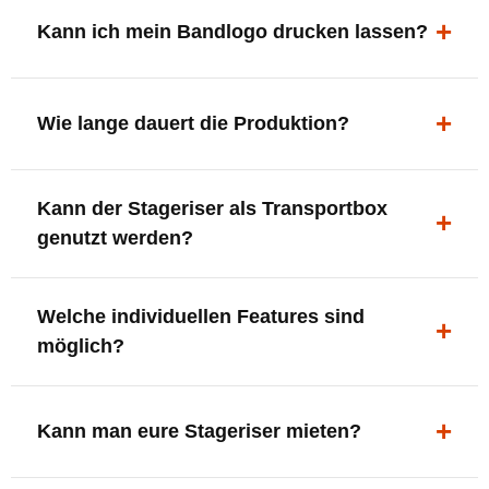
ergonomisch, sicher und gut sichtbar.
Kann ich mein Bandlogo drucken lassen?
Ja. Digitaldrucke und Logo-Fräsungen sind möglich –
deine Bühne, deine Marke.
Wie lange dauert die Produktion?
In der Regel 7–10 Tage nach Druckfreigabe. Versand
Kann der Stageriser als Transportbox
innerhalb Deutschlands kostenfrei.
genutzt werden?
Ja. Einfach umdrehen und Stauraum für Kabel, Tools
Welche individuellen Features sind
oder Zubehör nutzen.
möglich?
LED-Panel + Halterung
XLR-Brücke / Schnittstelle
Kann man eure Stageriser mieten?
Flaschenhalter & Flaschenöffner
Setlist-Clip