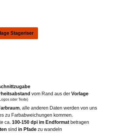
ge Stageriser
schnittzugabe
rheitsabstand
vom Rand aus der
Vorlage
Logos oder Texte)
arbraum
, alle anderen Daten werden von uns
n es zu Farbabweichungen kommen.
te ca.
100-150 dpi im Endformat
betragen
ten
sind
in Pfade
zu wandeln