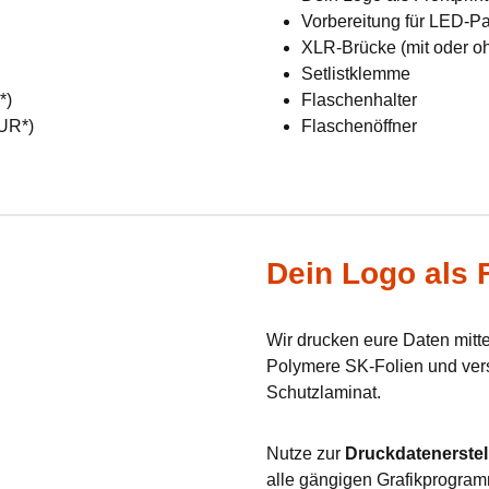
Vorbereitung für LED-Pan
XLR-Brücke (mit oder o
Setlistklemme
R*)
Flaschenhalter
EUR*)
Flaschenöffner
Dein Logo als F
Wir drucken eure Daten mit
Polymere SK-Folien und verse
Schutzlaminat.
Nutze zur
Druckdatenerstel
alle gängigen Grafikprogram