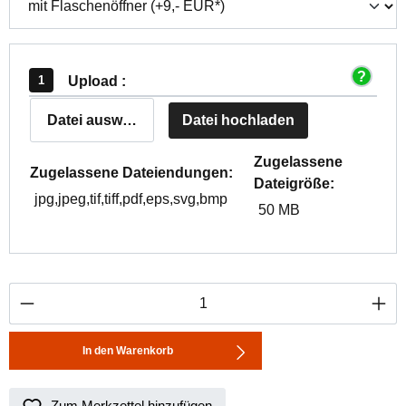
Upload :
Datei auswählen
Datei hochladen
Zugelassene
Zugelassene Dateiendungen:
Dateigröße:
jpg,jpeg,tif,tiff,pdf,eps,svg,bmp
50 MB
Produkt Anzahl: Gib den gewünschten Wert ei
In den Warenkorb
Zum Merkzettel hinzufügen