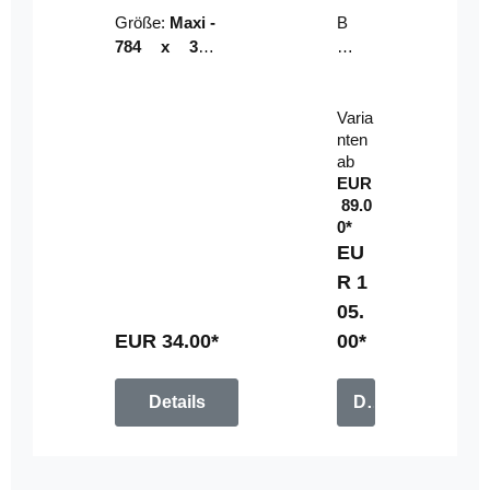
Riser
ser-
Größe:
Maxi -
B
LE
784 x 314
un
D-
mm (zzgl.
dl
Pan
Beschnittzu
e:
el
Varia
gabe)
mi
nten
t
ab
Fe
EUR
rn
89.0
be
0*
di
EU
en
R 1
u
05.
n
g
EUR 34.00*
00*
Details
Details