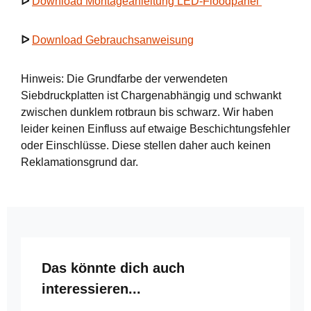
ᐅ
Download Montageanleitung LED-Floodpanel
ᐅ
Download Gebrauchsanweisung
Hinweis: Die Grundfarbe der verwendeten
Siebdruckplatten ist Chargenabhängig und schwankt
zwischen dunklem rotbraun bis schwarz. Wir haben
leider keinen Einfluss auf etwaige Beschichtungsfehler
oder Einschlüsse. Diese stellen daher auch keinen
Reklamationsgrund dar.
Produktgalerie überspringen
Das könnte dich auch
interessieren...