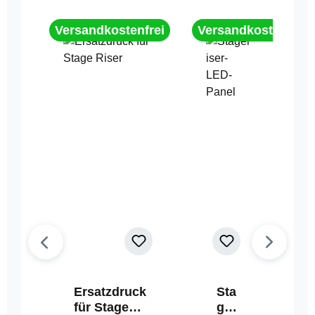
Versandkostenfrei
Versandkostenfrei
Ersatzdruck
Sta
für Stage
geri