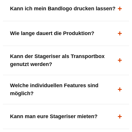
ergonomisch, sicher und gut sichtbar.
Kann ich mein Bandlogo drucken lassen?
Ja. Digitaldrucke und Logo-Fräsungen sind möglich –
deine Bühne, deine Marke.
Wie lange dauert die Produktion?
In der Regel 7–10 Tage nach Druckfreigabe. Versand
Kann der Stageriser als Transportbox
innerhalb Deutschlands kostenfrei.
genutzt werden?
Ja. Einfach umdrehen und Stauraum für Kabel, Tools
Welche individuellen Features sind
oder Zubehör nutzen.
möglich?
LED-Panel + Halterung
XLR-Brücke / Schnittstelle
Kann man eure Stageriser mieten?
Flaschenhalter & Flaschenöffner
Setlist-Clip