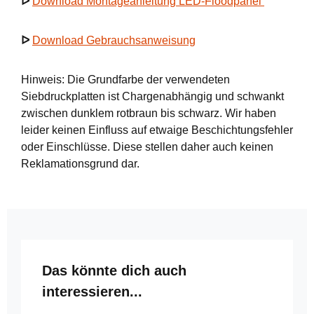
ᐅ
Download Montageanleitung LED-Floodpanel
ᐅ
Download Gebrauchsanweisung
Hinweis: Die Grundfarbe der verwendeten
Siebdruckplatten ist Chargenabhängig und schwankt
zwischen dunklem rotbraun bis schwarz. Wir haben
leider keinen Einfluss auf etwaige Beschichtungsfehler
oder Einschlüsse. Diese stellen daher auch keinen
Reklamationsgrund dar.
Produktgalerie überspringen
Das könnte dich auch
interessieren...