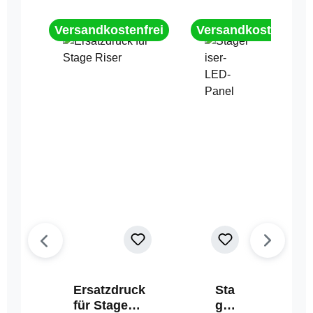
Versandkostenfrei
Versandkostenfrei
Ersatzdruck
Sta
für Stage
geri