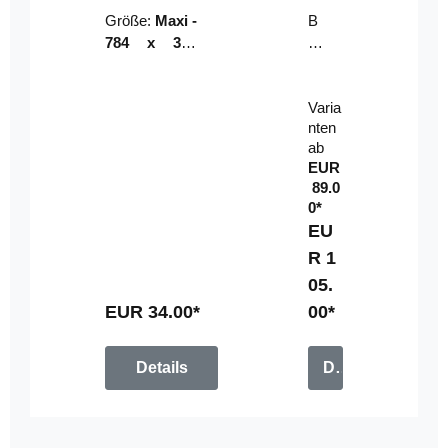
Riser
ser-
Größe:
Maxi -
B
LE
784 x 314
un
D-
mm (zzgl.
dl
Pan
Beschnittzu
e:
el
Varia
gabe)
mi
nten
t
ab
Fe
EUR
rn
89.0
be
0*
di
EU
en
R 1
u
05.
n
g
EUR 34.00*
00*
Details
Details