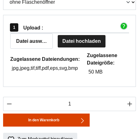
Upload :
Datei auswählen
Datei hochladen
Zugelassene
Zugelassene Dateiendungen:
Dateigröße:
jpg,jpeg,tif,tiff,pdf,eps,svg,bmp
50 MB
Produkt Anzahl: Gib den gewünschten Wert ei
In den Warenkorb
Zum Merkzettel hinzufügen