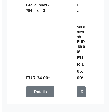
Riser
ser-
Größe:
Maxi -
B
LE
784 x 314
un
D-
mm (zzgl.
dl
Pan
Beschnittzu
e:
el
Varia
gabe)
mi
nten
t
ab
Fe
EUR
rn
89.0
be
0*
di
EU
en
R 1
u
05.
n
g
EUR 34.00*
00*
Details
Details