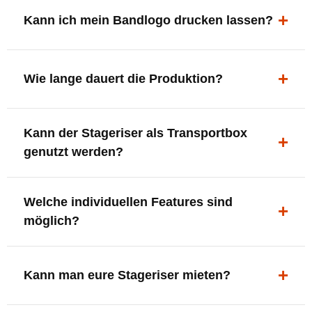
ergonomisch, sicher und gut sichtbar.
Kann ich mein Bandlogo drucken lassen?
Ja. Digitaldrucke und Logo-Fräsungen sind möglich –
deine Bühne, deine Marke.
Wie lange dauert die Produktion?
In der Regel 7–10 Tage nach Druckfreigabe. Versand
Kann der Stageriser als Transportbox
innerhalb Deutschlands kostenfrei.
genutzt werden?
Ja. Einfach umdrehen und Stauraum für Kabel, Tools
Welche individuellen Features sind
oder Zubehör nutzen.
möglich?
LED-Panel + Halterung
XLR-Brücke / Schnittstelle
Kann man eure Stageriser mieten?
Flaschenhalter & Flaschenöffner
Setlist-Clip