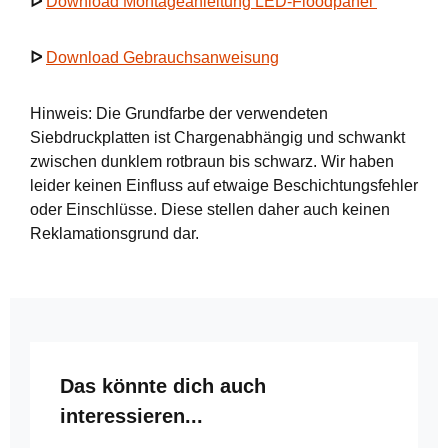
ᐅ
Download Montageanleitung LED-Floodpanel
ᐅ
Download Gebrauchsanweisung
Hinweis: Die Grundfarbe der verwendeten
Siebdruckplatten ist Chargenabhängig und schwankt
zwischen dunklem rotbraun bis schwarz. Wir haben
leider keinen Einfluss auf etwaige Beschichtungsfehler
oder Einschlüsse. Diese stellen daher auch keinen
Reklamationsgrund dar.
Produktgalerie überspringen
Das könnte dich auch
interessieren...