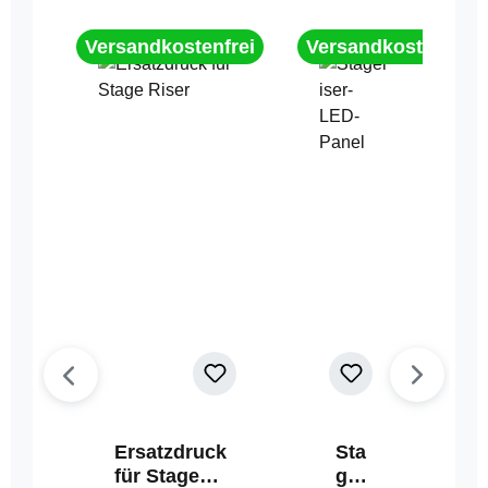
Versandkostenfrei
Versandkostenfrei
Ersatzdruck
Sta
für Stage
geri