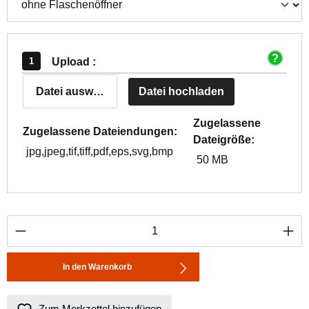
Upload :
Datei auswählen
Datei hochladen
Zugelassene
Zugelassene Dateiendungen:
Dateigröße:
jpg,jpeg,tif,tiff,pdf,eps,svg,bmp
50 MB
Produkt Anzahl: Gib den gewünschten Wert ei
In den Warenkorb
Zum Merkzettel hinzufügen