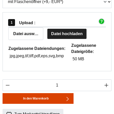
Upload :
Datei auswählen
Datei hochladen
Zugelassene
Zugelassene Dateiendungen:
Dateigröße:
jpg,jpeg,tif,tiff,pdf,eps,svg,bmp
50 MB
Produkt Anzahl: Gib den gewünschten Wert ei
In den Warenkorb
Zum Merkzettel hinzufügen