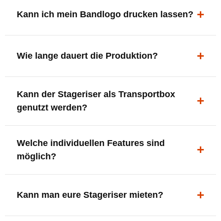
ergonomisch, sicher und gut sichtbar.
Kann ich mein Bandlogo drucken lassen?
Ja. Digitaldrucke und Logo-Fräsungen sind möglich –
deine Bühne, deine Marke.
Wie lange dauert die Produktion?
In der Regel 7–10 Tage nach Druckfreigabe. Versand
Kann der Stageriser als Transportbox
innerhalb Deutschlands kostenfrei.
genutzt werden?
Ja. Einfach umdrehen und Stauraum für Kabel, Tools
Welche individuellen Features sind
oder Zubehör nutzen.
möglich?
LED-Panel + Halterung
XLR-Brücke / Schnittstelle
Kann man eure Stageriser mieten?
Flaschenhalter & Flaschenöffner
Setlist-Clip