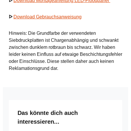
ᐅ
Download Montageanleitung LED-Floodpanel
ᐅ
Download Gebrauchsanweisung
Hinweis: Die Grundfarbe der verwendeten
Siebdruckplatten ist Chargenabhängig und schwankt
zwischen dunklem rotbraun bis schwarz. Wir haben
leider keinen Einfluss auf etwaige Beschichtungsfehler
oder Einschlüsse. Diese stellen daher auch keinen
Reklamationsgrund dar.
Produktgalerie überspringen
Das könnte dich auch
interessieren...