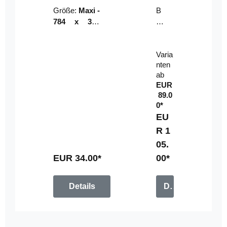
Riser
ser-
Größe:
Maxi -
B
LE
784 x 314
un
D-
mm (zzgl.
dl
Pan
Beschnittzu
e:
el
Varia
gabe)
mi
nten
t
ab
Fe
EUR
rn
89.0
be
0*
di
EU
en
R 1
u
05.
n
g
EUR 34.00*
00*
Details
Details