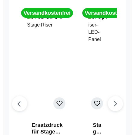
Versandkostenfrei
Versandkostenfrei
Ersatzdruck
Sta
für Stage
geri