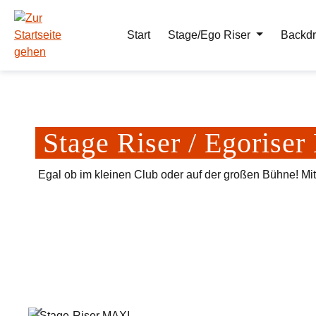
m Hauptinhalt springen
Zur Suche springen
Zur Hauptnavigation springen
Start
Stage/Ego Riser
Backdr
Stage Riser / Egoris
Egal ob im kleinen Club oder auf der großen Bühne! Mi
Bildergalerie überspringen