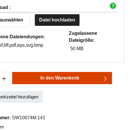
oad :
 auswählen
Datei hochladen
Zugelassene
ene Dateiendungen:
Dateigröße:
tif,tiff,pdf,eps,svg,bmp
50 MB
Anzahl: Gib den gewünschten Wert ein oder
In den Warenkorb
rkzettel hinzufügen
mmer:
SW10074M.141
mm