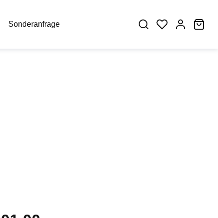
War
Sonderanfrage
eis: