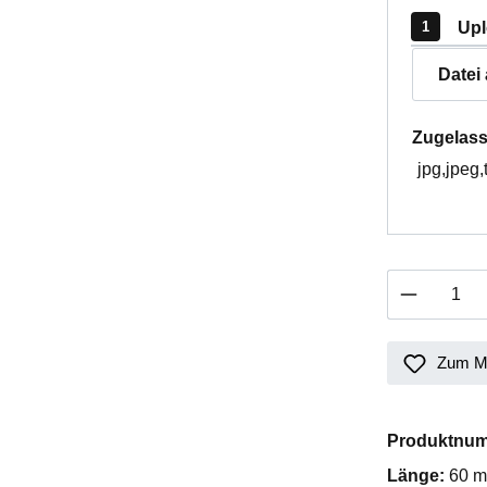
Upl
Datei
Zugelass
jpg,jpeg,
Produkt 
Zum Me
Produktnu
Länge:
60 