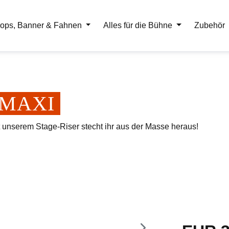
ops, Banner & Fahnen
Alles für die Bühne
Zubehör
er MAXI
t unserem Stage-Riser stecht ihr aus der Masse heraus!
Regulärer Pr