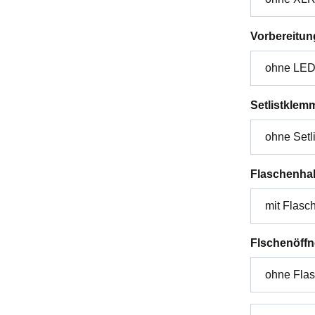
Vorbereitun
Setlistklem
Flaschenhal
Flschenöffn