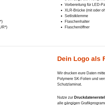
Vorbereitung für LED-Pan
XLR-Brücke (mit oder o
Setlistklemme
R*)
Flaschenhalter
EUR*)
Flaschenöffner
Dein Logo als F
Wir drucken eure Daten mit
Polymere SK-Folien und verse
Schutzlaminat.
Nutze zur
Druckdatenerstel
alle gängigen Grafikprogram