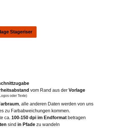
ge Stageriser
schnittzugabe
rheitsabstand
vom Rand aus der
Vorlage
Logos oder Texte)
arbraum
, alle anderen Daten werden von uns
n es zu Farbabweichungen kommen.
te ca.
100-150 dpi im Endformat
betragen
ten
sind
in Pfade
zu wandeln