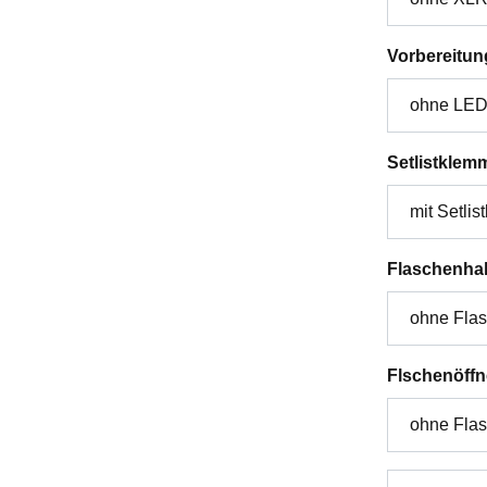
Vorbereitun
Setlistklem
Flaschenhal
Flschenöffn