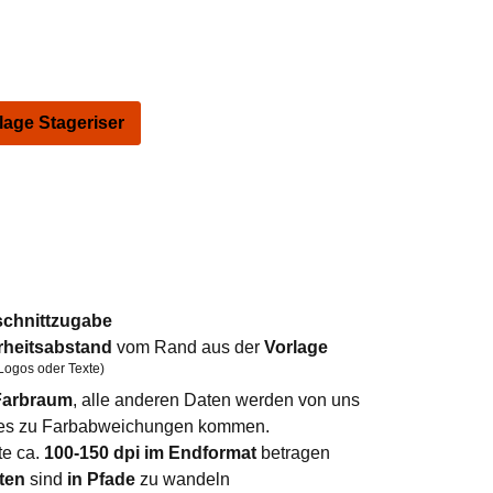
ge Stageriser
schnittzugabe
rheitsabstand
vom Rand aus der
Vorlage
Logos oder Texte)
arbraum
, alle anderen Daten werden von uns
n es zu Farbabweichungen kommen.
te ca.
100-150 dpi im Endformat
betragen
ten
sind
in Pfade
zu wandeln