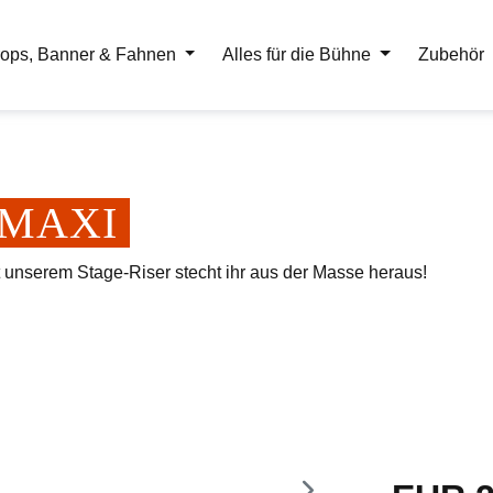
ops, Banner & Fahnen
Alles für die Bühne
Zubehör
er MAXI
t unserem Stage-Riser stecht ihr aus der Masse heraus!
Regulärer Pr