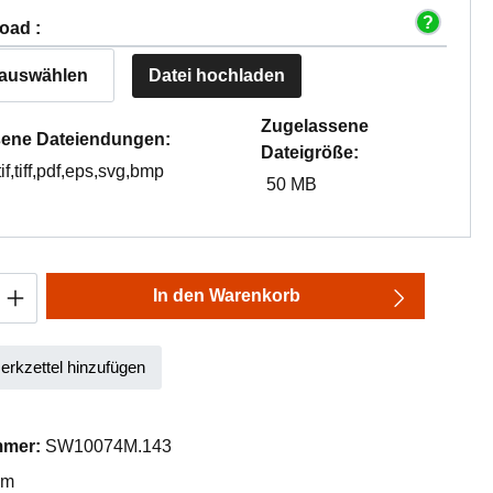
oad :
 auswählen
Datei hochladen
Zugelassene
ene Dateiendungen:
Dateigröße:
tif,tiff,pdf,eps,svg,bmp
50 MB
Anzahl: Gib den gewünschten Wert ein oder
In den Warenkorb
rkzettel hinzufügen
mmer:
SW10074M.143
mm