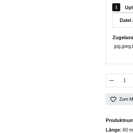
Upl
Datei
Zugelass
jpg,jpeg,
Produkt 
Zum Me
Produktnu
Länge:
60 