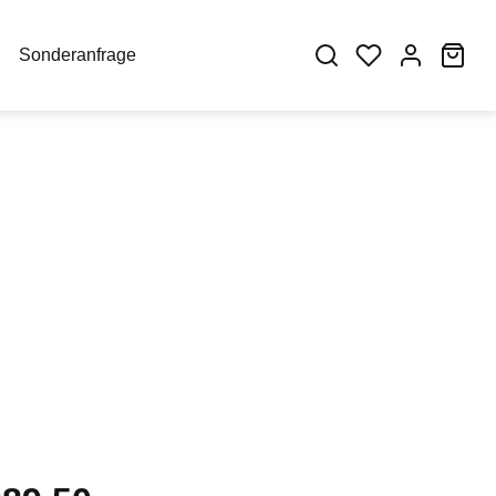
War
Sonderanfrage
eis: