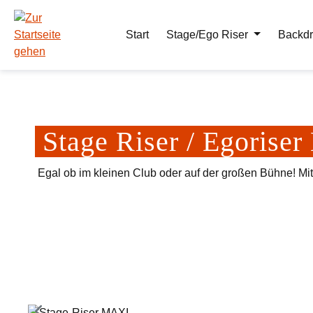
m Hauptinhalt springen
Zur Suche springen
Zur Hauptnavigation springen
Start
Stage/Ego Riser
Backdr
Stage Riser / Egoris
Egal ob im kleinen Club oder auf der großen Bühne! Mi
Bildergalerie überspringen