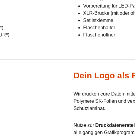
Vorbereitung für LED-Pan
XLR-Brücke (mit oder o
Setlistklemme
R*)
Flaschenhalter
EUR*)
Flaschenöffner
Dein Logo als F
Wir drucken eure Daten mit
Polymere SK-Folien und verse
Schutzlaminat.
Nutze zur
Druckdatenerstel
alle gängigen Grafikprogram