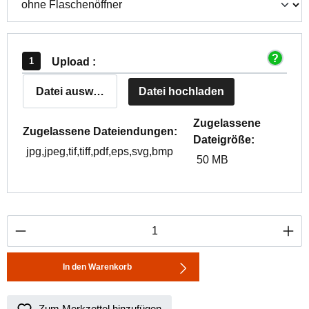
Upload :
Datei auswählen
Datei hochladen
Zugelassene
Zugelassene Dateiendungen:
Dateigröße:
jpg,jpeg,tif,tiff,pdf,eps,svg,bmp
50 MB
Produkt Anzahl: Gib den gewünschten Wert ei
In den Warenkorb
Zum Merkzettel hinzufügen