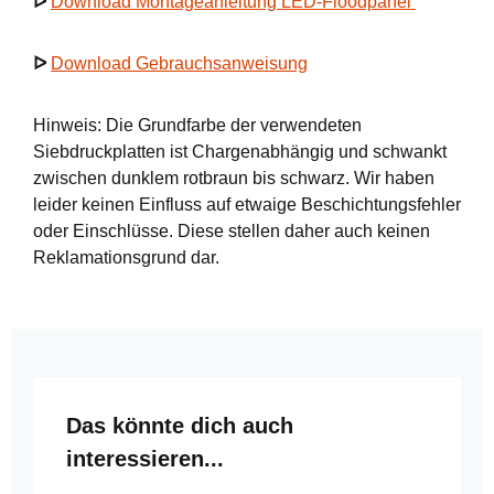
ᐅ
Download Montageanleitung LED-Floodpanel
ᐅ
Download Gebrauchsanweisung
Hinweis: Die Grundfarbe der verwendeten
Siebdruckplatten ist Chargenabhängig und schwankt
zwischen dunklem rotbraun bis schwarz. Wir haben
leider keinen Einfluss auf etwaige Beschichtungsfehler
oder Einschlüsse. Diese stellen daher auch keinen
Reklamationsgrund dar.
Produktgalerie überspringen
Das könnte dich auch
interessieren...