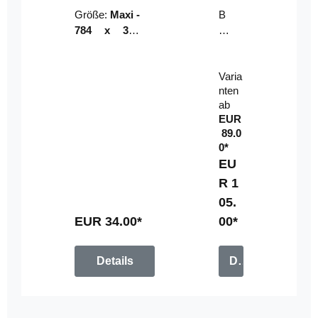
Riser
ser-
Größe:
Maxi -
B
LE
784 x 314
un
D-
mm (zzgl.
dl
Pan
Beschnittzu
e:
el
Varia
gabe)
mi
nten
t
ab
Fe
EUR
rn
89.0
be
0*
di
EU
en
R 1
u
05.
n
g
EUR 34.00*
00*
Details
Details