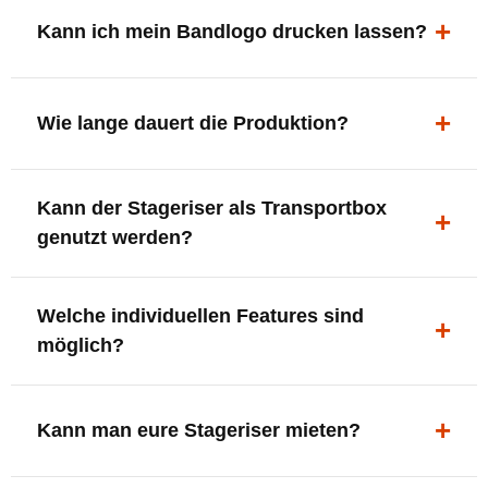
ergonomisch, sicher und gut sichtbar.
Kann ich mein Bandlogo drucken lassen?
Ja. Digitaldrucke und Logo-Fräsungen sind möglich –
deine Bühne, deine Marke.
Wie lange dauert die Produktion?
In der Regel 7–10 Tage nach Druckfreigabe. Versand
Kann der Stageriser als Transportbox
innerhalb Deutschlands kostenfrei.
genutzt werden?
Ja. Einfach umdrehen und Stauraum für Kabel, Tools
Welche individuellen Features sind
oder Zubehör nutzen.
möglich?
LED-Panel + Halterung
XLR-Brücke / Schnittstelle
Kann man eure Stageriser mieten?
Flaschenhalter & Flaschenöffner
Setlist-Clip