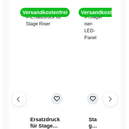
Versandkostenfrei
Versandkostenfrei
Ersatzdruck
Sta
für Stage
geri