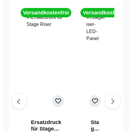
Versandkostenfrei
Versandkostenfrei
Ersatzdruck
Sta
für Stage
geri