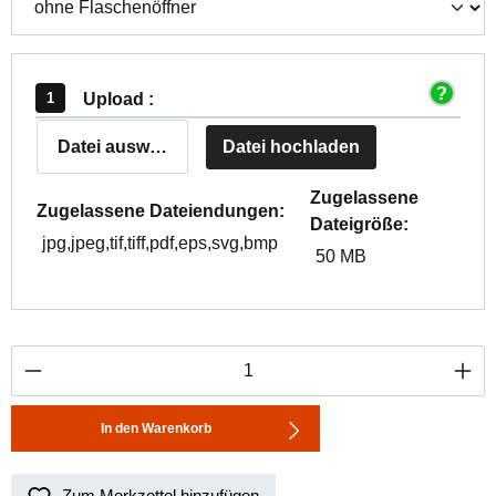
Upload :
Datei auswählen
Datei hochladen
Zugelassene
Zugelassene Dateiendungen:
Dateigröße:
jpg,jpeg,tif,tiff,pdf,eps,svg,bmp
50 MB
Produkt Anzahl: Gib den gewünschten Wert ei
In den Warenkorb
Zum Merkzettel hinzufügen