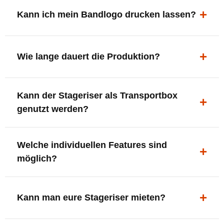
ergonomisch, sicher und gut sichtbar.
Kann ich mein Bandlogo drucken lassen?
Ja. Digitaldrucke und Logo-Fräsungen sind möglich –
deine Bühne, deine Marke.
Wie lange dauert die Produktion?
In der Regel 7–10 Tage nach Druckfreigabe. Versand
Kann der Stageriser als Transportbox
innerhalb Deutschlands kostenfrei.
genutzt werden?
Ja. Einfach umdrehen und Stauraum für Kabel, Tools
Welche individuellen Features sind
oder Zubehör nutzen.
möglich?
LED-Panel + Halterung
XLR-Brücke / Schnittstelle
Kann man eure Stageriser mieten?
Flaschenhalter & Flaschenöffner
Setlist-Clip