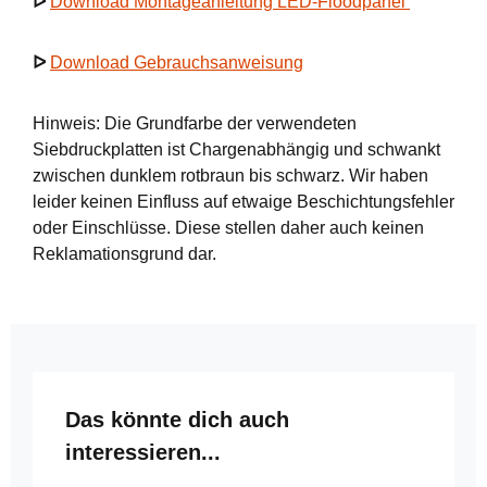
ᐅ
Download Montageanleitung LED-Floodpanel
ᐅ
Download Gebrauchsanweisung
Hinweis: Die Grundfarbe der verwendeten
Siebdruckplatten ist Chargenabhängig und schwankt
zwischen dunklem rotbraun bis schwarz. Wir haben
leider keinen Einfluss auf etwaige Beschichtungsfehler
oder Einschlüsse. Diese stellen daher auch keinen
Reklamationsgrund dar.
Produktgalerie überspringen
Das könnte dich auch
interessieren...