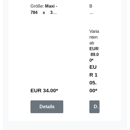
Riser
ser-
Größe:
Maxi -
B
LE
784 x 314
un
D-
mm (zzgl.
dl
Pan
Beschnittzu
e:
el
Varia
gabe)
mi
nten
t
ab
Fe
EUR
rn
89.0
be
0*
di
EU
en
R 1
u
05.
n
g
EUR 34.00*
00*
Details
Details