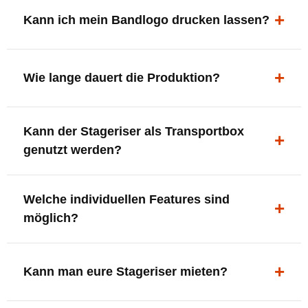
ergonomisch, sicher und gut sichtbar.
Kann ich mein Bandlogo drucken lassen?
Ja. Digitaldrucke und Logo-Fräsungen sind möglich –
deine Bühne, deine Marke.
Wie lange dauert die Produktion?
In der Regel 7–10 Tage nach Druckfreigabe. Versand
Kann der Stageriser als Transportbox
innerhalb Deutschlands kostenfrei.
genutzt werden?
Ja. Einfach umdrehen und Stauraum für Kabel, Tools
Welche individuellen Features sind
oder Zubehör nutzen.
möglich?
LED-Panel + Halterung
XLR-Brücke / Schnittstelle
Kann man eure Stageriser mieten?
Flaschenhalter & Flaschenöffner
Setlist-Clip