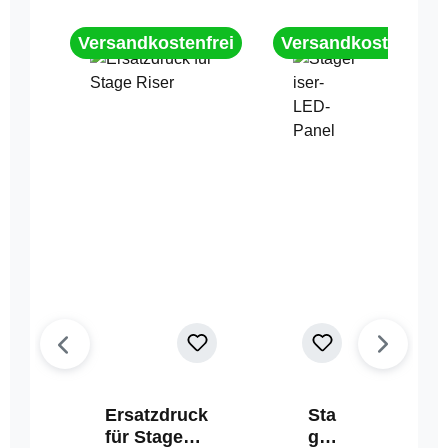
Versandkostenfrei
Versandkostenfrei
Ersatzdruck
Sta
für Stage
geri