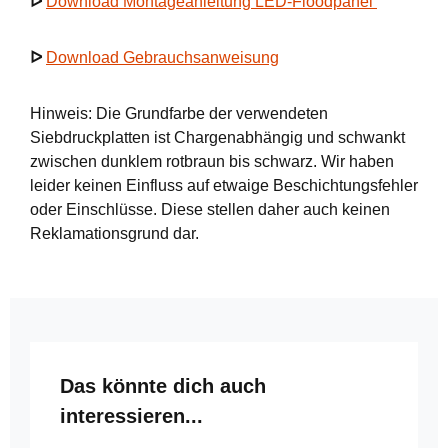
ᐅ
Download Montageanleitung LED-Floodpanel
ᐅ
Download Gebrauchsanweisung
Hinweis: Die Grundfarbe der verwendeten
Siebdruckplatten ist Chargenabhängig und schwankt
zwischen dunklem rotbraun bis schwarz. Wir haben
leider keinen Einfluss auf etwaige Beschichtungsfehler
oder Einschlüsse. Diese stellen daher auch keinen
Reklamationsgrund dar.
Produktgalerie überspringen
Das könnte dich auch
interessieren...