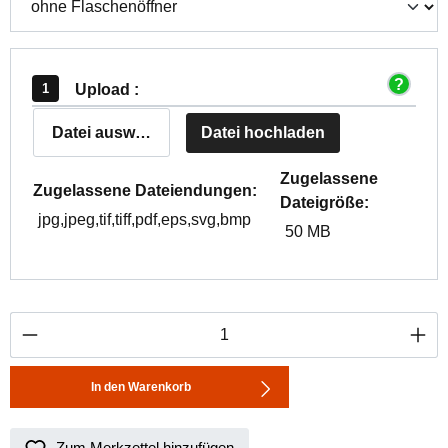
Upload :
Datei auswählen
Datei hochladen
Zugelassene
Zugelassene Dateiendungen:
Dateigröße:
jpg,jpeg,tif,tiff,pdf,eps,svg,bmp
50 MB
Produkt Anzahl: Gib den gewünschten Wert ei
In den Warenkorb
Zum Merkzettel hinzufügen