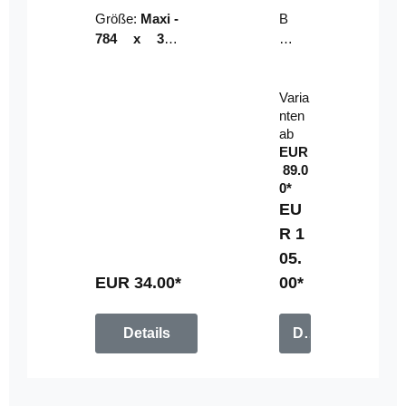
Riser
ser-
Größe:
Maxi -
B
LE
784 x 314
un
D-
mm (zzgl.
dl
Pan
Beschnittzu
e:
el
Varia
gabe)
mi
nten
t
ab
Fe
EUR
rn
89.0
be
0*
di
EU
en
R 1
u
05.
n
g
EUR 34.00*
00*
Details
Details