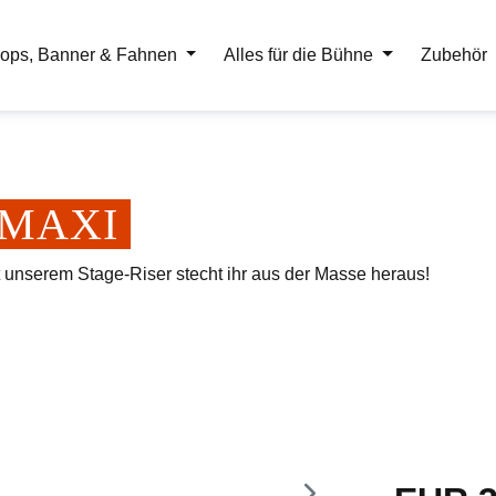
ops, Banner & Fahnen
Alles für die Bühne
Zubehör
er MAXI
t unserem Stage-Riser stecht ihr aus der Masse heraus!
Regulärer Pr