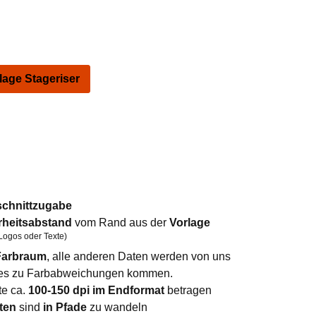
ge Stageriser
schnittzugabe
rheitsabstand
vom Rand aus der
Vorlage
Logos oder Texte)
arbraum
, alle anderen Daten werden von uns
n es zu Farbabweichungen kommen.
te ca.
100-150 dpi im Endformat
betragen
ten
sind
in Pfade
zu wandeln