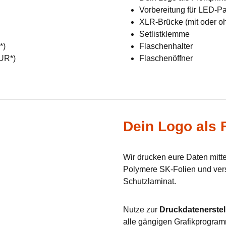
Vorbereitung für LED-Pan
XLR-Brücke (mit oder o
Setlistklemme
R*)
Flaschenhalter
EUR*)
Flaschenöffner
Dein Logo als F
Wir drucken eure Daten mit
Polymere SK-Folien und verse
Schutzlaminat.
Nutze zur
Druckdatenerstel
alle gängigen Grafikprogram