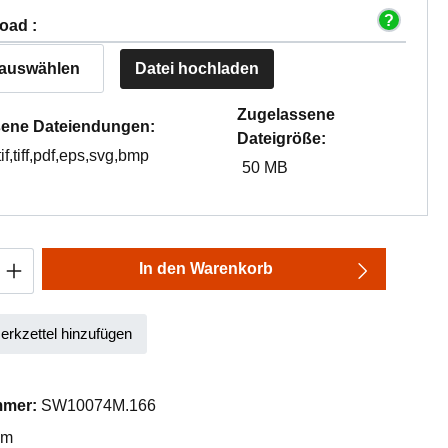
oad :
 auswählen
Datei hochladen
Zugelassene
ene Dateiendungen:
Dateigröße:
tif,tiff,pdf,eps,svg,bmp
50 MB
Anzahl: Gib den gewünschten Wert ein oder
In den Warenkorb
rkzettel hinzufügen
mmer:
SW10074M.166
mm