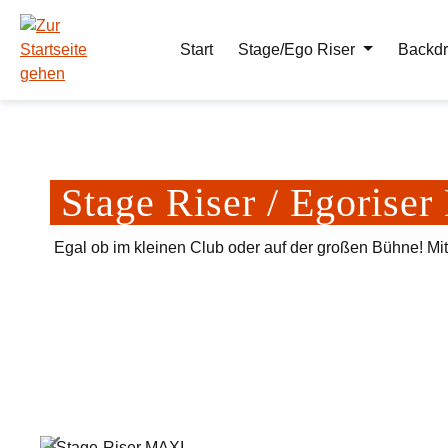
m Hauptinhalt springen
Zur Suche springen
Zur Hauptnavigation springen
Start
Stage/Ego Riser
Backdr
Stage Riser / Egoris
Egal ob im kleinen Club oder auf der großen Bühne! Mi
Bildergalerie überspringen