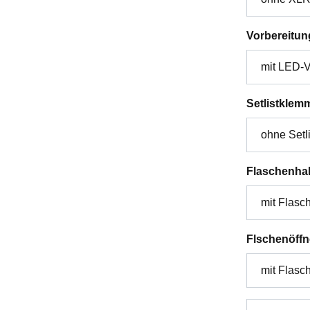
Vorbereitun
Setlistklem
Flaschenhal
Flschenöffn