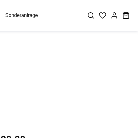
War
Sonderanfrage
eis: