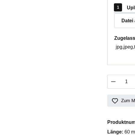
Upl
Datei
Zugelass
jpg,jpeg,
Produkt 
Zum Me
Produktnu
Länge:
60 