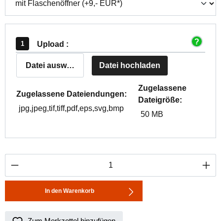
Upload :
Datei auswählen
Datei hochladen
Zugelassene
Zugelassene Dateiendungen:
Dateigröße:
jpg,jpeg,tif,tiff,pdf,eps,svg,bmp
50 MB
Produkt Anzahl: Gib den gewünschten Wert ei
In den Warenkorb
Zum Merkzettel hinzufügen