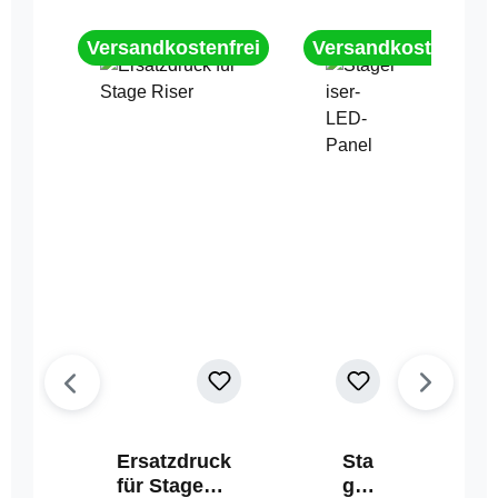
Versandkostenfrei
Versandkostenfrei
Ersatzdruck
Sta
für Stage
geri