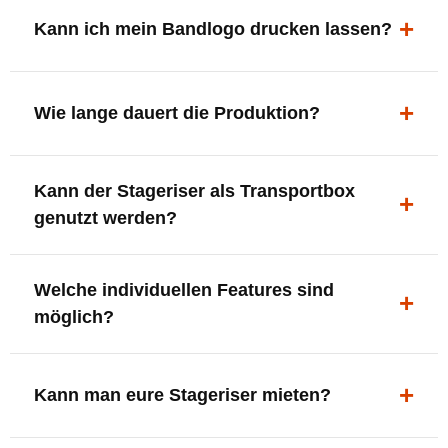
ergonomisch, sicher und gut sichtbar.
Kann ich mein Bandlogo drucken lassen?
Ja. Digitaldrucke und Logo-Fräsungen sind möglich –
deine Bühne, deine Marke.
Wie lange dauert die Produktion?
In der Regel 7–10 Tage nach Druckfreigabe. Versand
Kann der Stageriser als Transportbox
innerhalb Deutschlands kostenfrei.
genutzt werden?
Ja. Einfach umdrehen und Stauraum für Kabel, Tools
Welche individuellen Features sind
oder Zubehör nutzen.
möglich?
LED-Panel + Halterung
XLR-Brücke / Schnittstelle
Kann man eure Stageriser mieten?
Flaschenhalter & Flaschenöffner
Setlist-Clip