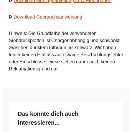
ᐅ
Download Montageanleitung LED-Floodpanel
ᐅ
Download Gebrauchsanweisung
Hinweis: Die Grundfarbe der verwendeten
Siebdruckplatten ist Chargenabhängig und schwankt
zwischen dunklem rotbraun bis schwarz. Wir haben
leider keinen Einfluss auf etwaige Beschichtungsfehler
oder Einschlüsse. Diese stellen daher auch keinen
Reklamationsgrund dar.
Produktgalerie überspringen
Das könnte dich auch
interessieren...