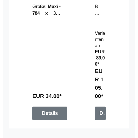
Riser
ser-
Größe:
Maxi -
B
LE
784 x 314
un
D-
mm (zzgl.
dl
Pan
Beschnittzu
e:
el
Varia
gabe)
mi
nten
t
ab
Fe
EUR
rn
89.0
be
0*
di
EU
en
R 1
u
05.
n
g
EUR 34.00*
00*
Details
Details