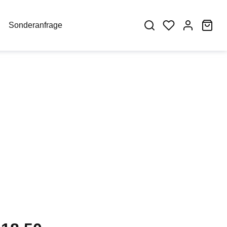
War
Sonderanfrage
eis: