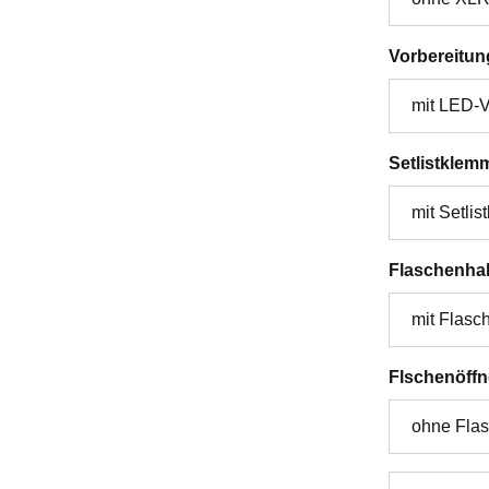
Vorbereitun
Setlistklem
Flaschenhal
Flschenöffn