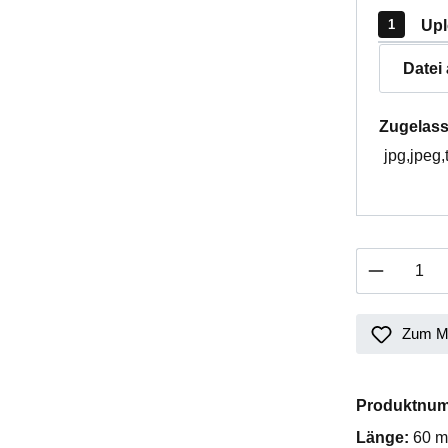
Upl
Datei
Zugelass
jpg,jpeg,
Produkt 
Zum Me
Produktnu
Länge:
60 