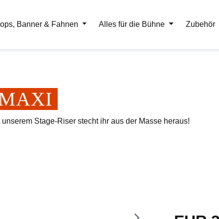
ops, Banner & Fahnen
Alles für die Bühne
Zubehör
er MAXI
t unserem Stage-Riser stecht ihr aus der Masse heraus!
Regulärer Pr