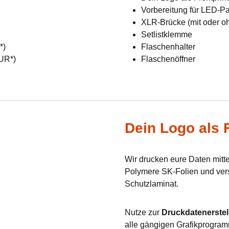
Vorbereitung für LED-Pan
XLR-Brücke (mit oder o
Setlistklemme
R*)
Flaschenhalter
EUR*)
Flaschenöffner
Dein Logo als F
Wir drucken eure Daten mit
Polymere SK-Folien und verse
Schutzlaminat.
Nutze zur
Druckdatenerstel
alle gängigen Grafikprogram