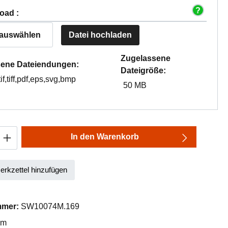
oad :
 auswählen
Datei hochladen
Zugelassene
ene Dateiendungen:
Dateigröße:
tif,tiff,pdf,eps,svg,bmp
50 MB
Anzahl: Gib den gewünschten Wert ein oder
In den Warenkorb
rkzettel hinzufügen
mmer:
SW10074M.169
mm