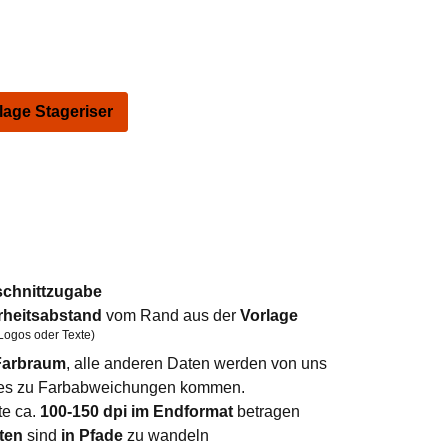
ge Stageriser
schnittzugabe
rheitsabstand
vom Rand aus der
Vorlage
Logos oder Texte)
arbraum
, alle anderen Daten werden von uns
n es zu Farbabweichungen kommen.
te ca.
100-150 dpi im Endformat
betragen
ten
sind
in Pfade
zu wandeln