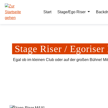
m Hauptinhalt springen
Zur Suche springen
Zur Hauptnavigation springen
Start
Stage/Ego Riser
Backdr
Stage Riser / Egoris
Egal ob im kleinen Club oder auf der großen Bühne! Mi
Bildergalerie überspringen