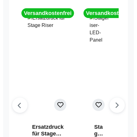
Versandkostenfrei
Versandkostenfrei
Ersatzdruck
Sta
für Stage
geri