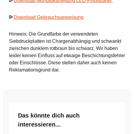
ᐅ
Download Montageanleitung LED-Floodpanel
ᐅ
Download Gebrauchsanweisung
Hinweis: Die Grundfarbe der verwendeten
Siebdruckplatten ist Chargenabhängig und schwankt
zwischen dunklem rotbraun bis schwarz. Wir haben
leider keinen Einfluss auf etwaige Beschichtungsfehler
oder Einschlüsse. Diese stellen daher auch keinen
Reklamationsgrund dar.
Produktgalerie überspringen
Das könnte dich auch
interessieren...