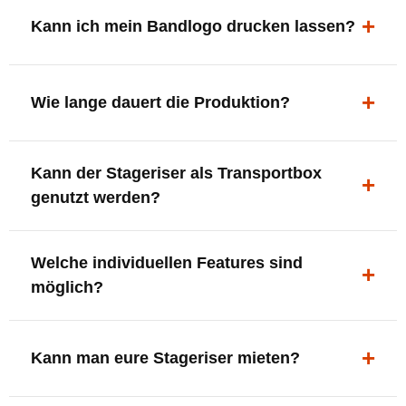
ergonomisch, sicher und gut sichtbar.
Kann ich mein Bandlogo drucken lassen?
Ja. Digitaldrucke und Logo-Fräsungen sind möglich –
deine Bühne, deine Marke.
Wie lange dauert die Produktion?
In der Regel 7–10 Tage nach Druckfreigabe. Versand
Kann der Stageriser als Transportbox
innerhalb Deutschlands kostenfrei.
genutzt werden?
Ja. Einfach umdrehen und Stauraum für Kabel, Tools
Welche individuellen Features sind
oder Zubehör nutzen.
möglich?
LED-Panel + Halterung
XLR-Brücke / Schnittstelle
Kann man eure Stageriser mieten?
Flaschenhalter & Flaschenöffner
Setlist-Clip