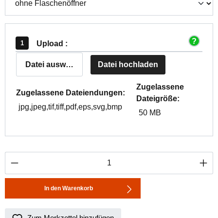
Upload :
Datei auswählen
Datei hochladen
Zugelassene
Zugelassene Dateiendungen:
Dateigröße:
jpg,jpeg,tif,tiff,pdf,eps,svg,bmp
50 MB
Produkt Anzahl: Gib den gewünschten Wert ei
In den Warenkorb
Zum Merkzettel hinzufügen