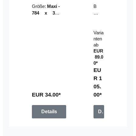
Riser
ser-
Größe:
Maxi -
B
LE
784 x 314
un
D-
mm (zzgl.
dl
Pan
Beschnittzu
e:
el
Varia
gabe)
mi
nten
t
ab
Fe
EUR
rn
89.0
be
0*
di
EU
en
R 1
u
05.
n
g
EUR 34.00*
00*
Details
Details