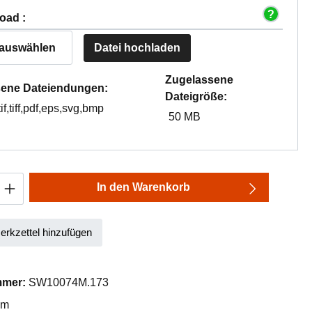
oad :
 auswählen
Datei hochladen
Zugelassene
ene Dateiendungen:
Dateigröße:
tif,tiff,pdf,eps,svg,bmp
50 MB
Anzahl: Gib den gewünschten Wert ein oder
In den Warenkorb
rkzettel hinzufügen
mmer:
SW10074M.173
mm