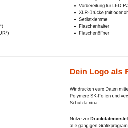
Vorbereitung für LED-Pan
XLR-Brücke (mit oder o
Setlistklemme
R*)
Flaschenhalter
EUR*)
Flaschenöffner
Dein Logo als F
Wir drucken eure Daten mit
Polymere SK-Folien und verse
Schutzlaminat.
Nutze zur
Druckdatenerstel
alle gängigen Grafikprogram