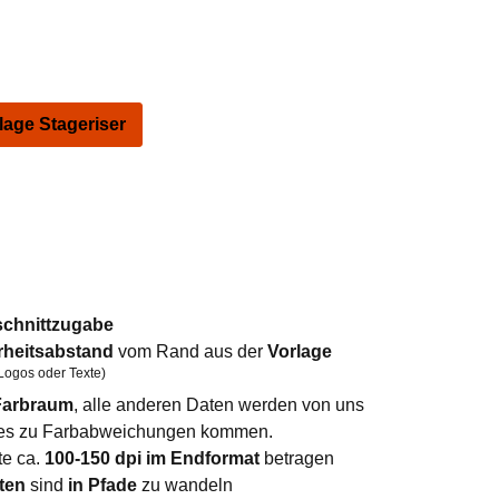
ge Stageriser
schnittzugabe
rheitsabstand
vom Rand aus der
Vorlage
Logos oder Texte)
arbraum
, alle anderen Daten werden von uns
n es zu Farbabweichungen kommen.
te ca.
100-150 dpi im Endformat
betragen
ten
sind
in Pfade
zu wandeln