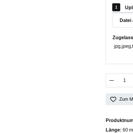
Upl
Datei
Zugelass
jpg,jpeg,
Produkt 
Zum Me
Produktnu
Länge:
60 