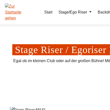
m Hauptinhalt springen
Zur Suche springen
Zur Hauptnavigation springen
Start
Stage/Ego Riser
Backdr
Stage Riser / Egoris
Egal ob im kleinen Club oder auf der großen Bühne! Mi
Bildergalerie überspringen