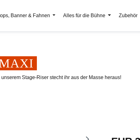
ops, Banner & Fahnen
Alles für die Bühne
Zubehör
er MAXI
t unserem Stage-Riser stecht ihr aus der Masse heraus!
Regulärer Pr