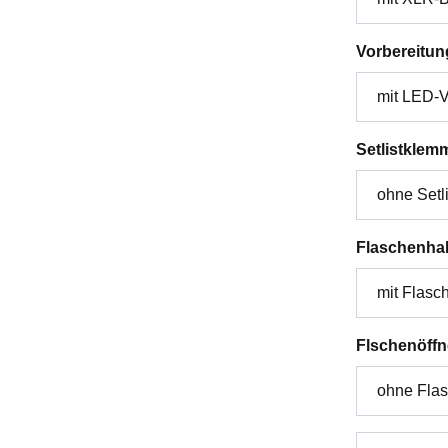
Vorbereitun
Setlistklem
Flaschenhal
Flschenöffn