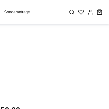
War
Sonderanfrage
eis: