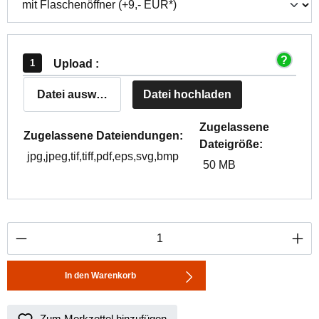
Upload :
Datei auswählen
Datei hochladen
Zugelassene
Zugelassene Dateiendungen:
Dateigröße:
jpg,jpeg,tif,tiff,pdf,eps,svg,bmp
50 MB
Produkt Anzahl: Gib den gewünschten Wert ei
In den Warenkorb
Zum Merkzettel hinzufügen