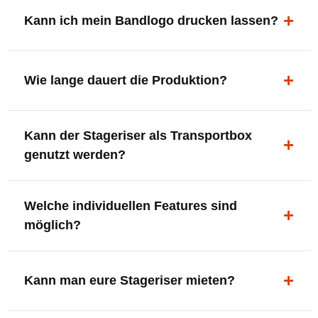
ergonomisch, sicher und gut sichtbar.
Kann ich mein Bandlogo drucken lassen?
Ja. Digitaldrucke und Logo-Fräsungen sind möglich –
deine Bühne, deine Marke.
Wie lange dauert die Produktion?
In der Regel 7–10 Tage nach Druckfreigabe. Versand
Kann der Stageriser als Transportbox
innerhalb Deutschlands kostenfrei.
genutzt werden?
Ja. Einfach umdrehen und Stauraum für Kabel, Tools
Welche individuellen Features sind
oder Zubehör nutzen.
möglich?
LED-Panel + Halterung
XLR-Brücke / Schnittstelle
Kann man eure Stageriser mieten?
Flaschenhalter & Flaschenöffner
Setlist-Clip