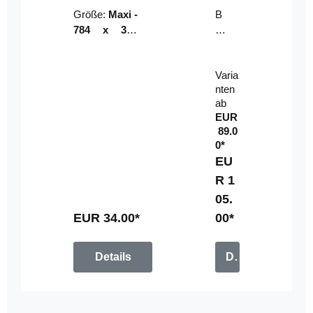
Riser
ser-
Größe:
Maxi -
B
LE
784 x 314
un
D-
mm (zzgl.
dl
Pan
Beschnittzu
e:
el
Varia
gabe)
mi
nten
t
ab
Fe
EUR
rn
89.0
be
0*
di
EU
en
R 1
u
05.
n
g
EUR 34.00*
00*
Details
Details