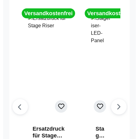
Versandkostenfrei
Versandkostenfrei
Ersatzdruck
Sta
für Stage
geri