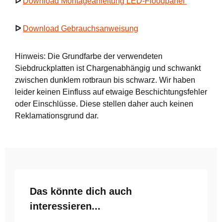
ᐅ
Download Montageanleitung LED-Floodpanel
ᐅ
Download Gebrauchsanweisung
Hinweis: Die Grundfarbe der verwendeten
Siebdruckplatten ist Chargenabhängig und schwankt
zwischen dunklem rotbraun bis schwarz. Wir haben
leider keinen Einfluss auf etwaige Beschichtungsfehler
oder Einschlüsse. Diese stellen daher auch keinen
Reklamationsgrund dar.
Produktgalerie überspringen
Das könnte dich auch
interessieren...