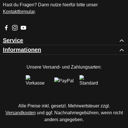
Hast du Fragen? Dann nutze hierfür bitte unser
Kontaktformular
.
Besuche uns auf Facebook – öffnet in neuem Tab (externer Li
Schau auf Instagram vorbei – öffnet in neuem Tab (externe
Sieh dir unsere Videos auf YouTube an – öffnet in ne
Service
Informationen
Unsere Versand- und Zahlungsarten:
Alle Preise inkl. gesetzl. Mehrwertsteuer zzgl.
Versandkosten
und ggf. Nachnahmegebühren, wenn nicht
anders angegeben.