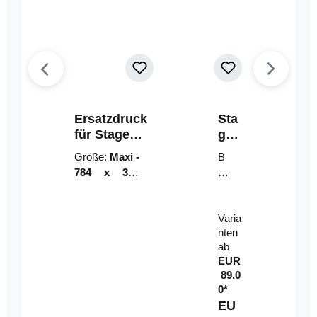
Ersatzdruck
Sta
für Stage
geri
Riser
ser-
Größe:
Maxi -
B
LE
784 x 314
un
D-
mm (zzgl.
dl
Pan
Beschnittzu
e:
el
Varia
gabe)
mi
nten
t
ab
Fe
EUR
rn
89.0
be
0*
di
EU
en