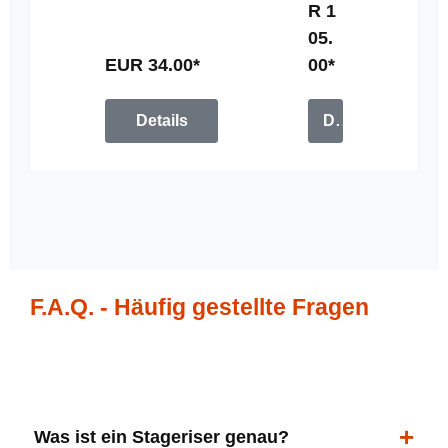
R 1
u
05.
n
g
EUR 34.00*
00*
Details
Details
F.A.Q. - Häufig gestellte Fragen
Was ist ein Stageriser genau?