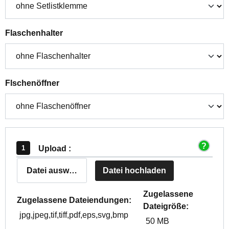
auswählen
Flaschenhalter
auswählen
Flschenöffner
Upload :
Datei auswählen
Datei hochladen
Zugelassene
Zugelassene Dateiendungen:
Dateigröße:
jpg,jpeg,tif,tiff,pdf,eps,svg,bmp
50 MB