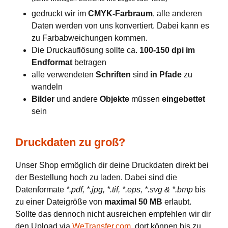
gedruckt wir im
CMYK-Farbraum
, alle anderen
Daten werden von uns konvertiert. Dabei kann es
zu Farbabweichungen kommen.
Die Druckauflösung sollte ca.
100-150 dpi im
Endformat
betragen
alle verwendeten
Schriften
sind
in Pfade
zu
wandeln
Bilder
und andere
Objekte
müssen
eingebettet
sein
Druckdaten zu groß?
Unser Shop ermöglich dir deine Druckdaten direkt bei
der Bestellung hoch zu laden. Dabei sind die
Datenformate
*.pdf, *.jpg, *.tif, *.eps, *.svg & *.bmp
bis
zu einer Dateigröße von
maximal 50 MB
erlaubt.
Sollte das dennoch nicht ausreichen empfehlen wir dir
den Upload via
WeTransfer.com
, dort können bis zu