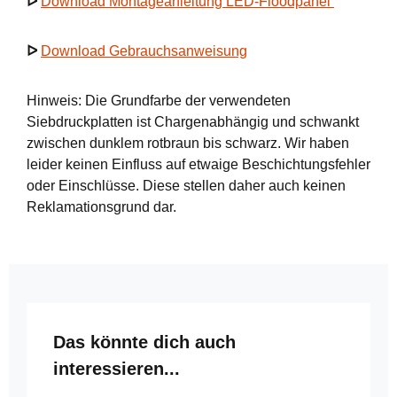
ᐅ
Download Montageanleitung LED-Floodpanel
ᐅ
Download Gebrauchsanweisung
Hinweis: Die Grundfarbe der verwendeten
Siebdruckplatten ist Chargenabhängig und schwankt
zwischen dunklem rotbraun bis schwarz. Wir haben
leider keinen Einfluss auf etwaige Beschichtungsfehler
oder Einschlüsse. Diese stellen daher auch keinen
Reklamationsgrund dar.
Produktgalerie überspringen
Das könnte dich auch
interessieren...