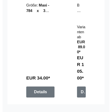
Riser
ser-
Größe:
Maxi -
B
LE
784 x 314
un
D-
mm (zzgl.
dl
Pan
Beschnittzu
e:
el
Varia
gabe)
mi
nten
t
ab
Fe
EUR
rn
89.0
be
0*
di
EU
en
R 1
u
05.
n
g
EUR 34.00*
00*
Details
Details