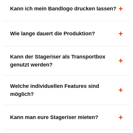
ergonomisch, sicher und gut sichtbar.
Kann ich mein Bandlogo drucken lassen?
Ja. Digitaldrucke und Logo-Fräsungen sind möglich –
deine Bühne, deine Marke.
Wie lange dauert die Produktion?
In der Regel 7–10 Tage nach Druckfreigabe. Versand
Kann der Stageriser als Transportbox
innerhalb Deutschlands kostenfrei.
genutzt werden?
Ja. Einfach umdrehen und Stauraum für Kabel, Tools
Welche individuellen Features sind
oder Zubehör nutzen.
möglich?
LED-Panel + Halterung
XLR-Brücke / Schnittstelle
Kann man eure Stageriser mieten?
Flaschenhalter & Flaschenöffner
Setlist-Clip