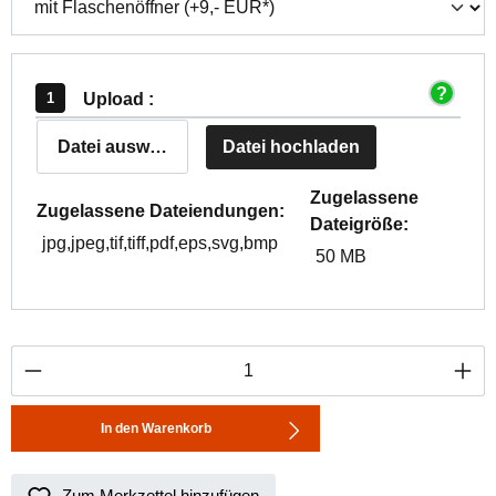
Upload :
Datei auswählen
Datei hochladen
Zugelassene
Zugelassene Dateiendungen:
Dateigröße:
jpg,jpeg,tif,tiff,pdf,eps,svg,bmp
50 MB
Produkt Anzahl: Gib den gewünschten Wert ei
In den Warenkorb
Zum Merkzettel hinzufügen