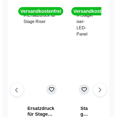
Versandkostenfrei
Versandkostenfrei
Ersatzdruck
Sta
für Stage
geri