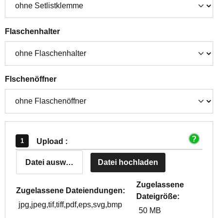
auswählen
Flaschenhalter
auswählen
Flschenöffner
Upload :
Datei auswählen
Datei hochladen
Zugelassene
Zugelassene Dateiendungen:
Dateigröße:
jpg,jpeg,tif,tiff,pdf,eps,svg,bmp
50 MB