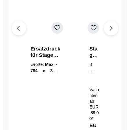
Ersatzdruck
Sta
für Stage
geri
Riser
ser-
Größe:
Maxi -
B
LE
784 x 314
un
D-
mm (zzgl.
dl
Pan
Beschnittzu
e:
el
Varia
gabe)
mi
nten
t
ab
Fe
EUR
rn
89.0
be
0*
di
EU
en