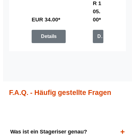
R 1
u
05.
n
g
EUR 34.00*
00*
Details
Details
F.A.Q. - Häufig gestellte Fragen
Was ist ein Stageriser genau?