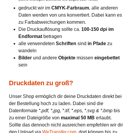
gedruckt wir im
CMYK-Farbraum
, alle anderen
Daten werden von uns konvertiert. Dabei kann es
zu Farbabweichungen kommen.
Die Druckauflösung sollte ca.
100-150 dpi im
Endformat
betragen
alle verwendeten
Schriften
sind
in Pfade
zu
wandeln
Bilder
und andere
Objekte
müssen
eingebettet
sein
Druckdaten zu groß?
Unser Shop ermöglich dir deine Druckdaten direkt bei
der Bestellung hoch zu laden. Dabei sind die
Datenformate
*.pdf, *.jpg, *.tif, *.eps, *.svg & *.bmp
bis
zu einer Dateigröße von
maximal 50 MB
erlaubt.
Sollte das dennoch nicht ausreichen empfehlen wir dir
den Upload via
WeTransfer.com
, dort können bis zu