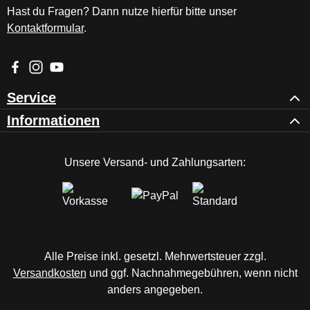
Hast du Fragen? Dann nutze hierfür bitte unser
Kontaktformular
.
Besuche uns auf Facebook – öffnet in neuem Tab (externer Li
Schau auf Instagram vorbei – öffnet in neuem Tab (externe
Sieh dir unsere Videos auf YouTube an – öffnet in ne
Service
Informationen
Unsere Versand- und Zahlungsarten:
Alle Preise inkl. gesetzl. Mehrwertsteuer zzgl.
Versandkosten
und ggf. Nachnahmegebühren, wenn nicht
anders angegeben.