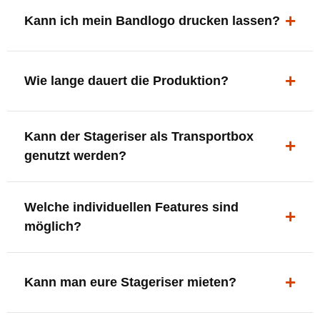
ergonomisch, sicher und gut sichtbar.
Kann ich mein Bandlogo drucken lassen?
Ja. Digitaldrucke und Logo-Fräsungen sind möglich –
deine Bühne, deine Marke.
Wie lange dauert die Produktion?
In der Regel 7–10 Tage nach Druckfreigabe. Versand
Kann der Stageriser als Transportbox
innerhalb Deutschlands kostenfrei.
genutzt werden?
Ja. Einfach umdrehen und Stauraum für Kabel, Tools
Welche individuellen Features sind
oder Zubehör nutzen.
möglich?
LED-Panel + Halterung
XLR-Brücke / Schnittstelle
Kann man eure Stageriser mieten?
Flaschenhalter & Flaschenöffner
Setlist-Clip