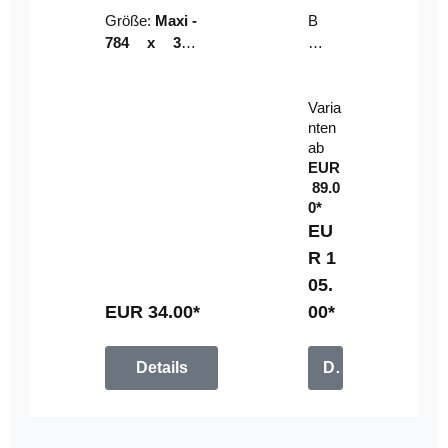
Riser
ser-
Größe:
Maxi -
B
LE
784 x 314
un
D-
mm (zzgl.
dl
Pan
Beschnittzu
e:
el
Varia
gabe)
mi
nten
t
ab
Fe
EUR
rn
89.0
be
0*
di
EU
en
R 1
u
05.
n
g
EUR 34.00*
00*
Details
Details