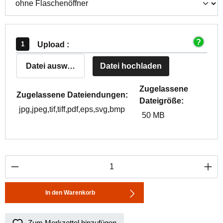
Upload :
Datei auswählen
Datei hochladen
Zugelassene
Zugelassene Dateiendungen:
Dateigröße:
jpg,jpeg,tif,tiff,pdf,eps,svg,bmp
50 MB
Produkt Anzahl: Gib den gewünschten Wert ei
In den Warenkorb
Zum Merkzettel hinzufügen