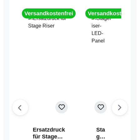
Versandkostenfrei
Versandkostenfrei
Ersatzdruck
Sta
für Stage
geri