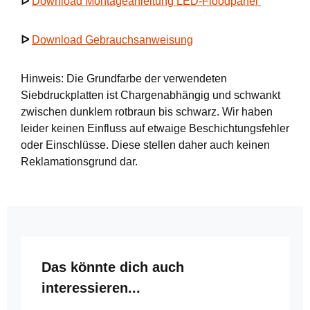
ᐅ
Download Montageanleitung LED-Floodpanel
ᐅ
Download Gebrauchsanweisung
Hinweis: Die Grundfarbe der verwendeten
Siebdruckplatten ist Chargenabhängig und schwankt
zwischen dunklem rotbraun bis schwarz. Wir haben
leider keinen Einfluss auf etwaige Beschichtungsfehler
oder Einschlüsse. Diese stellen daher auch keinen
Reklamationsgrund dar.
Produktgalerie überspringen
Das könnte dich auch
interessieren...