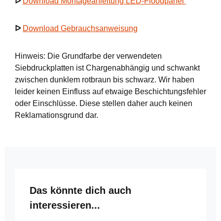
ᐅ
Download Montageanleitung LED-Floodpanel
ᐅ
Download Gebrauchsanweisung
Hinweis: Die Grundfarbe der verwendeten
Siebdruckplatten ist Chargenabhängig und schwankt
zwischen dunklem rotbraun bis schwarz. Wir haben
leider keinen Einfluss auf etwaige Beschichtungsfehler
oder Einschlüsse. Diese stellen daher auch keinen
Reklamationsgrund dar.
Produktgalerie überspringen
Das könnte dich auch
interessieren...