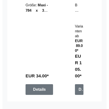
Riser
ser-
Größe:
Maxi -
B
LE
784 x 314
un
D-
mm (zzgl.
dl
Pan
Beschnittzu
e:
el
Varia
gabe)
mi
nten
t
ab
Fe
EUR
rn
89.0
be
0*
di
EU
en
R 1
u
05.
n
g
EUR 34.00*
00*
Details
Details