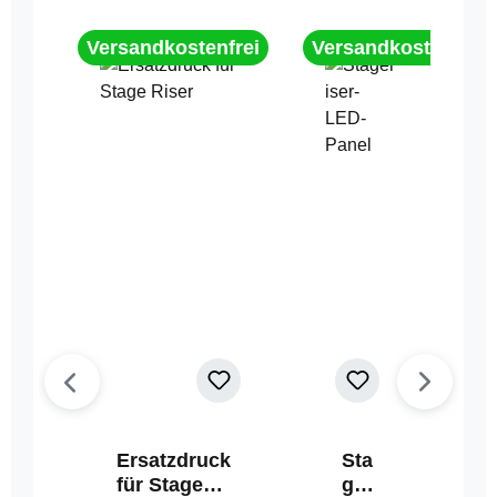
Versandkostenfrei
Versandkostenfrei
Ersatzdruck
Sta
für Stage
geri