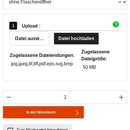
Upload :
Datei auswählen
Datei hochladen
Zugelassene
Zugelassene Dateiendungen:
Dateigröße:
jpg,jpeg,tif,tiff,pdf,eps,svg,bmp
50 MB
Produkt Anzahl: Gib den gewünschten Wert ei
In den Warenkorb
Zum Merkzettel hinzufügen