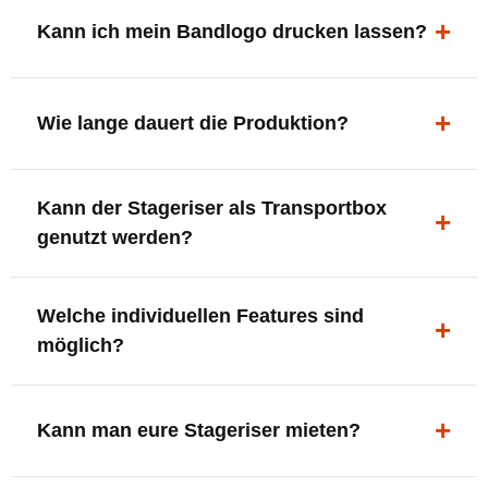
ergonomisch, sicher und gut sichtbar.
Kann ich mein Bandlogo drucken lassen?
Ja. Digitaldrucke und Logo-Fräsungen sind möglich –
deine Bühne, deine Marke.
Wie lange dauert die Produktion?
In der Regel 7–10 Tage nach Druckfreigabe. Versand
Kann der Stageriser als Transportbox
innerhalb Deutschlands kostenfrei.
genutzt werden?
Ja. Einfach umdrehen und Stauraum für Kabel, Tools
Welche individuellen Features sind
oder Zubehör nutzen.
möglich?
LED-Panel + Halterung
XLR-Brücke / Schnittstelle
Kann man eure Stageriser mieten?
Flaschenhalter & Flaschenöffner
Setlist-Clip