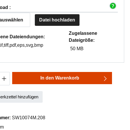
oad :
 auswählen
Datei hochladen
Zugelassene
ene Dateiendungen:
Dateigröße:
tif,tiff,pdf,eps,svg,bmp
50 MB
Anzahl: Gib den gewünschten Wert ein oder
In den Warenkorb
rkzettel hinzufügen
mmer:
SW10074M.208
mm