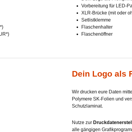
Vorbereitung für LED-Pan
XLR-Brücke (mit oder o
Setlistklemme
R*)
Flaschenhalter
EUR*)
Flaschenöffner
Dein Logo als F
Wir drucken eure Daten mit
Polymere SK-Folien und verse
Schutzlaminat.
Nutze zur
Druckdatenerstel
alle gängigen Grafikprogram