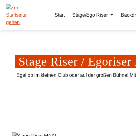
m Hauptinhalt springen
Zur Suche springen
Zur Hauptnavigation springen
Start
Stage/Ego Riser
Backdr
Stage Riser / Egoris
Egal ob im kleinen Club oder auf der großen Bühne! Mi
Bildergalerie überspringen