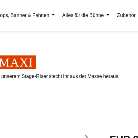
ops, Banner & Fahnen
Alles für die Bühne
Zubehör
er MAXI
t unserem Stage-Riser stecht ihr aus der Masse heraus!
Regulärer Pr