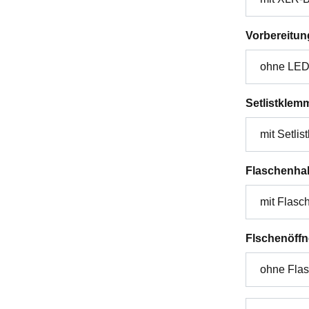
Vorbereitun
Setlistklem
Flaschenhal
Flschenöffn