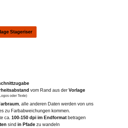
ge Stageriser
schnittzugabe
rheitsabstand
vom Rand aus der
Vorlage
Logos oder Texte)
arbraum
, alle anderen Daten werden von uns
n es zu Farbabweichungen kommen.
te ca.
100-150 dpi im Endformat
betragen
ten
sind
in Pfade
zu wandeln