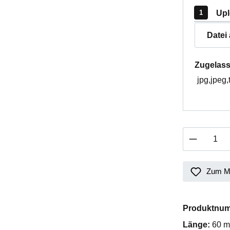
Upl
Datei
Zugelass
jpg,jpeg,
Produkt 
Zum Me
Produktnu
Länge:
60 