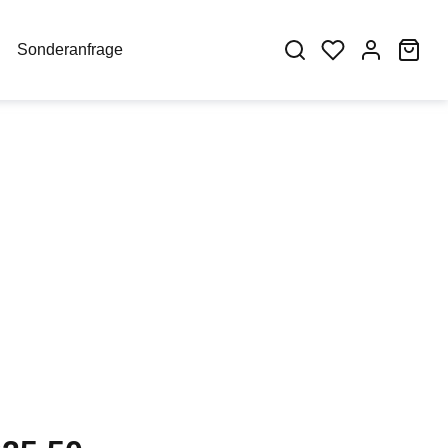
War
Sonderanfrage
eis: