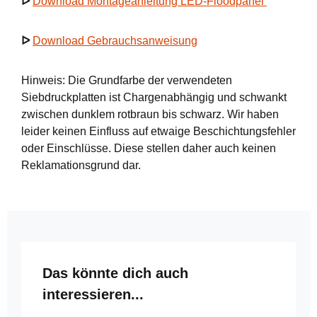
ᐅ
Download Montageanleitung LED-Floodpanel
ᐅ
Download Gebrauchsanweisung
Hinweis: Die Grundfarbe der verwendeten
Siebdruckplatten ist Chargenabhängig und schwankt
zwischen dunklem rotbraun bis schwarz. Wir haben
leider keinen Einfluss auf etwaige Beschichtungsfehler
oder Einschlüsse. Diese stellen daher auch keinen
Reklamationsgrund dar.
Produktgalerie überspringen
Das könnte dich auch
interessieren...