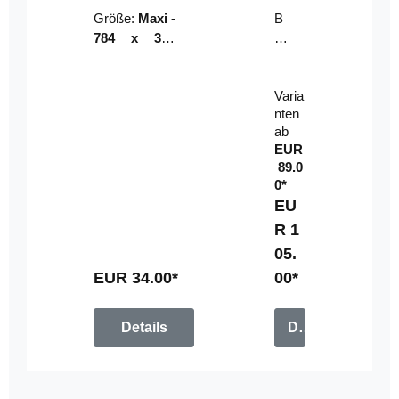
Riser
ser-
Größe:
Maxi -
B
LE
784 x 314
un
D-
mm (zzgl.
dl
Pan
Beschnittzu
e:
el
Varia
gabe)
mi
nten
t
ab
Fe
EUR
rn
89.0
be
0*
di
EU
en
R 1
u
05.
n
g
EUR 34.00*
00*
Details
Details