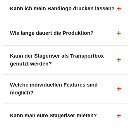
ergonomisch, sicher und gut sichtbar.
Kann ich mein Bandlogo drucken lassen?
Ja. Digitaldrucke und Logo-Fräsungen sind möglich –
deine Bühne, deine Marke.
Wie lange dauert die Produktion?
In der Regel 7–10 Tage nach Druckfreigabe. Versand
Kann der Stageriser als Transportbox
innerhalb Deutschlands kostenfrei.
genutzt werden?
Ja. Einfach umdrehen und Stauraum für Kabel, Tools
Welche individuellen Features sind
oder Zubehör nutzen.
möglich?
LED-Panel + Halterung
XLR-Brücke / Schnittstelle
Kann man eure Stageriser mieten?
Flaschenhalter & Flaschenöffner
Setlist-Clip