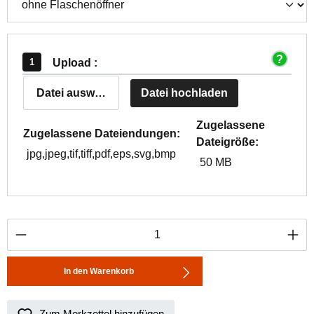
Upload :
Datei auswählen
Datei hochladen
Zugelassene
Zugelassene Dateiendungen:
Dateigröße:
jpg,jpeg,tif,tiff,pdf,eps,svg,bmp
50 MB
Produkt Anzahl: Gib den gewünschten Wert ei
In den Warenkorb
Zum Merkzettel hinzufügen