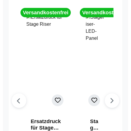
Versandkostenfrei
Versandkostenfrei
Ersatzdruck
Sta
für Stage
geri