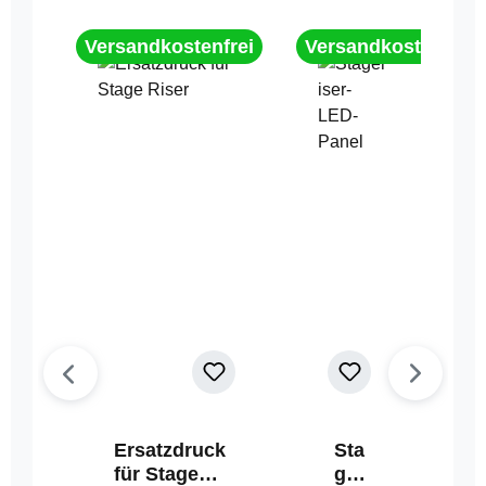
Versandkostenfrei
Versandkostenfrei
Ersatzdruck
Sta
für Stage
geri