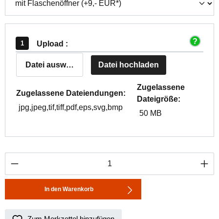
Upload :
Datei auswählen
Datei hochladen
Zugelassene
Zugelassene Dateiendungen:
Dateigröße:
jpg,jpeg,tif,tiff,pdf,eps,svg,bmp
50 MB
Produkt Anzahl: Gib den gewünschten Wert ei
In den Warenkorb
Zum Merkzettel hinzufügen