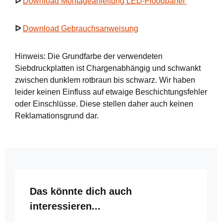
ᐅ
Download Montageanleitung LED-Floodpanel
ᐅ
Download Gebrauchsanweisung
Hinweis: Die Grundfarbe der verwendeten
Siebdruckplatten ist Chargenabhängig und schwankt
zwischen dunklem rotbraun bis schwarz. Wir haben
leider keinen Einfluss auf etwaige Beschichtungsfehler
oder Einschlüsse. Diese stellen daher auch keinen
Reklamationsgrund dar.
Produktgalerie überspringen
Das könnte dich auch
interessieren...