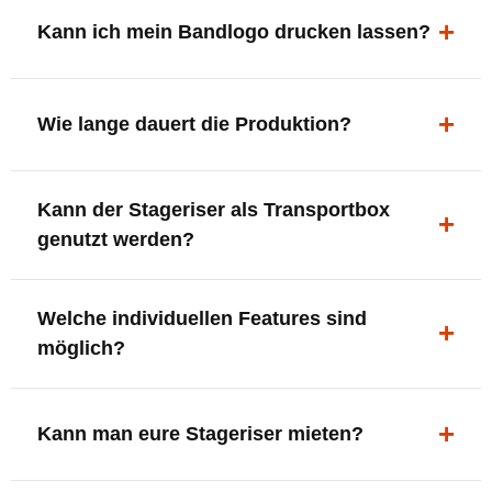
ergonomisch, sicher und gut sichtbar.
Kann ich mein Bandlogo drucken lassen?
Ja. Digitaldrucke und Logo-Fräsungen sind möglich –
deine Bühne, deine Marke.
Wie lange dauert die Produktion?
In der Regel 7–10 Tage nach Druckfreigabe. Versand
Kann der Stageriser als Transportbox
innerhalb Deutschlands kostenfrei.
genutzt werden?
Ja. Einfach umdrehen und Stauraum für Kabel, Tools
Welche individuellen Features sind
oder Zubehör nutzen.
möglich?
LED-Panel + Halterung
XLR-Brücke / Schnittstelle
Kann man eure Stageriser mieten?
Flaschenhalter & Flaschenöffner
Setlist-Clip