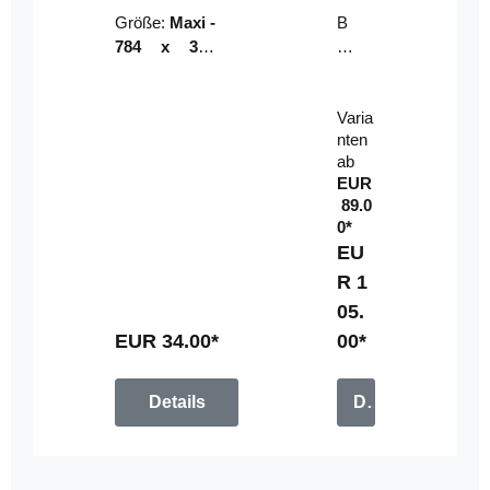
Riser
ser-
Größe:
Maxi -
B
LE
784 x 314
un
D-
mm (zzgl.
dl
Pan
Beschnittzu
e:
el
Varia
gabe)
mi
nten
t
ab
Fe
EUR
rn
89.0
be
0*
di
EU
en
R 1
u
05.
n
g
EUR 34.00*
00*
Details
Details