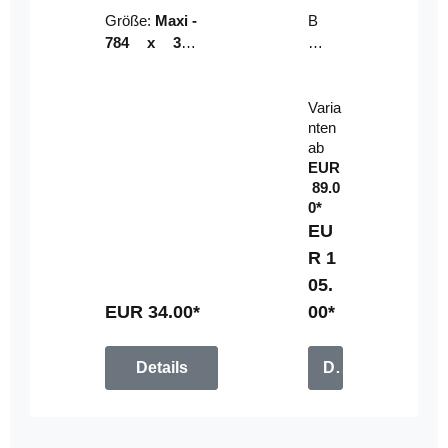
Riser
ser-
Größe:
Maxi -
B
LE
784 x 314
un
D-
mm (zzgl.
dl
Pan
Beschnittzu
e:
el
Varia
gabe)
mi
nten
t
ab
Fe
EUR
rn
89.0
be
0*
di
EU
en
R 1
u
05.
n
g
EUR 34.00*
00*
Details
Details