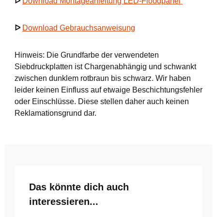
ᐅ
Download Montageanleitung LED-Floodpanel
ᐅ
Download Gebrauchsanweisung
Hinweis: Die Grundfarbe der verwendeten
Siebdruckplatten ist Chargenabhängig und schwankt
zwischen dunklem rotbraun bis schwarz. Wir haben
leider keinen Einfluss auf etwaige Beschichtungsfehler
oder Einschlüsse. Diese stellen daher auch keinen
Reklamationsgrund dar.
Produktgalerie überspringen
Das könnte dich auch
interessieren...