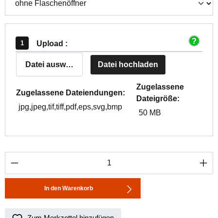
Upload :
Datei auswählen
Datei hochladen
Zugelassene
Zugelassene Dateiendungen:
Dateigröße:
jpg,jpeg,tif,tiff,pdf,eps,svg,bmp
50 MB
Produkt Anzahl: Gib den gewünschten Wert ei
In den Warenkorb
Zum Merkzettel hinzufügen