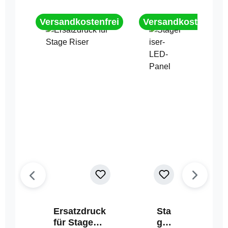
Versandkostenfrei
Versandkostenfrei
Ersatzdruck
Sta
für Stage
geri