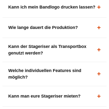
ergonomisch, sicher und gut sichtbar.
Kann ich mein Bandlogo drucken lassen?
Ja. Digitaldrucke und Logo-Fräsungen sind möglich –
deine Bühne, deine Marke.
Wie lange dauert die Produktion?
In der Regel 7–10 Tage nach Druckfreigabe. Versand
Kann der Stageriser als Transportbox
innerhalb Deutschlands kostenfrei.
genutzt werden?
Ja. Einfach umdrehen und Stauraum für Kabel, Tools
Welche individuellen Features sind
oder Zubehör nutzen.
möglich?
LED-Panel + Halterung
XLR-Brücke / Schnittstelle
Kann man eure Stageriser mieten?
Flaschenhalter & Flaschenöffner
Setlist-Clip