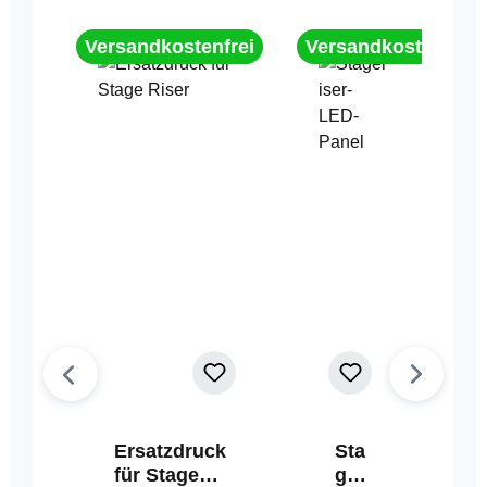
Versandkostenfrei
Versandkostenfrei
Ersatzdruck
Sta
für Stage
geri