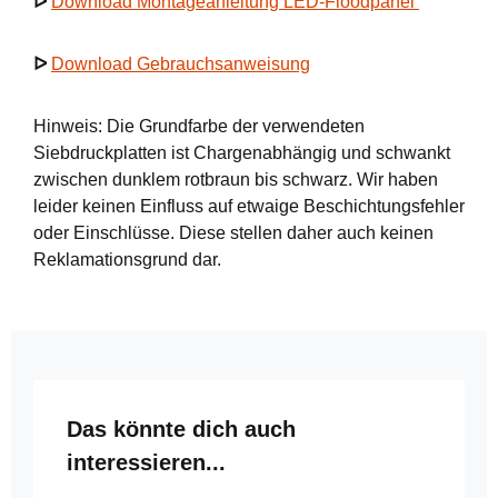
ᐅ
Download Montageanleitung LED-Floodpanel
ᐅ
Download Gebrauchsanweisung
Hinweis: Die Grundfarbe der verwendeten
Siebdruckplatten ist Chargenabhängig und schwankt
zwischen dunklem rotbraun bis schwarz. Wir haben
leider keinen Einfluss auf etwaige Beschichtungsfehler
oder Einschlüsse. Diese stellen daher auch keinen
Reklamationsgrund dar.
Produktgalerie überspringen
Das könnte dich auch
interessieren...