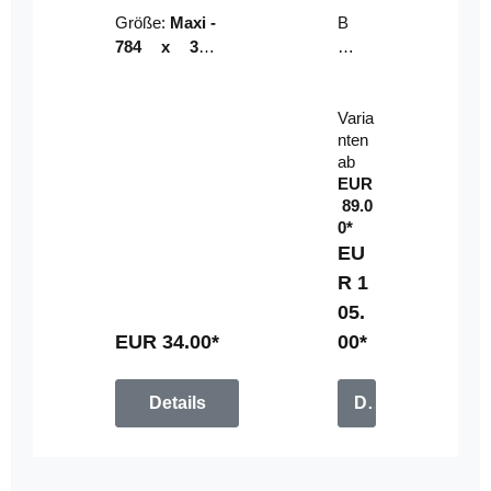
Riser
ser-
Größe:
Maxi -
B
LE
784 x 314
un
D-
mm (zzgl.
dl
Pan
Beschnittzu
e:
el
Varia
gabe)
mi
nten
t
ab
Fe
EUR
rn
89.0
be
0*
di
EU
en
R 1
u
05.
n
g
EUR 34.00*
00*
Details
Details