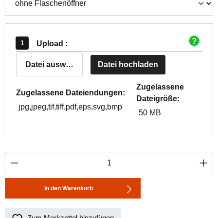
Upload :
Datei auswählen
Datei hochladen
Zugelassene
Zugelassene Dateiendungen:
Dateigröße:
jpg,jpeg,tif,tiff,pdf,eps,svg,bmp
50 MB
Produkt Anzahl: Gib den gewünschten Wert ei
In den Warenkorb
Zum Merkzettel hinzufügen