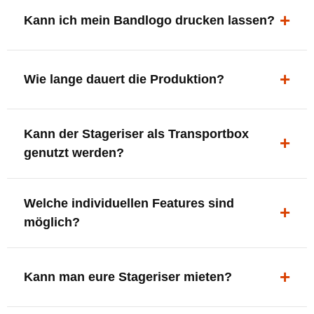
ergonomisch, sicher und gut sichtbar.
Kann ich mein Bandlogo drucken lassen?
Ja. Digitaldrucke und Logo-Fräsungen sind möglich –
deine Bühne, deine Marke.
Wie lange dauert die Produktion?
In der Regel 7–10 Tage nach Druckfreigabe. Versand
Kann der Stageriser als Transportbox
innerhalb Deutschlands kostenfrei.
genutzt werden?
Ja. Einfach umdrehen und Stauraum für Kabel, Tools
Welche individuellen Features sind
oder Zubehör nutzen.
möglich?
LED-Panel + Halterung
XLR-Brücke / Schnittstelle
Kann man eure Stageriser mieten?
Flaschenhalter & Flaschenöffner
Setlist-Clip