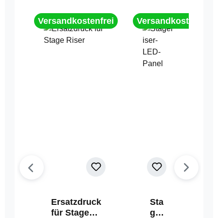
Versandkostenfrei
Versandkostenfrei
Ersatzdruck
Sta
für Stage
geri