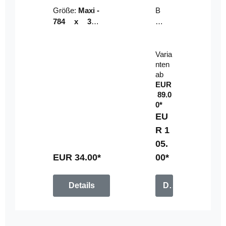
Riser
ser-
Größe:
Maxi -
B
LE
784 x 314
un
D-
mm (zzgl.
dl
Pan
Beschnittzu
e:
el
Varia
gabe)
mi
nten
t
ab
Fe
EUR
rn
89.0
be
0*
di
EU
en
R 1
u
05.
n
g
EUR 34.00*
00*
Details
Details