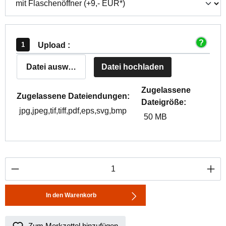
Upload :
Datei auswählen
Datei hochladen
Zugelassene
Zugelassene Dateiendungen:
Dateigröße:
jpg,jpeg,tif,tiff,pdf,eps,svg,bmp
50 MB
Produkt Anzahl: Gib den gewünschten Wert ei
In den Warenkorb
Zum Merkzettel hinzufügen