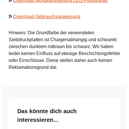
ᐅ
Download Montageanleitung LED-Floodpanel
ᐅ
Download Gebrauchsanweisung
Hinweis: Die Grundfarbe der verwendeten
Siebdruckplatten ist Chargenabhängig und schwankt
zwischen dunklem rotbraun bis schwarz. Wir haben
leider keinen Einfluss auf etwaige Beschichtungsfehler
oder Einschlüsse. Diese stellen daher auch keinen
Reklamationsgrund dar.
Produktgalerie überspringen
Das könnte dich auch
interessieren...