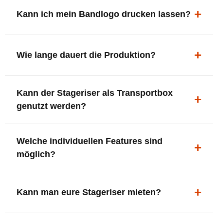
ergonomisch, sicher und gut sichtbar.
Kann ich mein Bandlogo drucken lassen?
Ja. Digitaldrucke und Logo-Fräsungen sind möglich –
deine Bühne, deine Marke.
Wie lange dauert die Produktion?
In der Regel 7–10 Tage nach Druckfreigabe. Versand
Kann der Stageriser als Transportbox
innerhalb Deutschlands kostenfrei.
genutzt werden?
Ja. Einfach umdrehen und Stauraum für Kabel, Tools
Welche individuellen Features sind
oder Zubehör nutzen.
möglich?
LED-Panel + Halterung
XLR-Brücke / Schnittstelle
Kann man eure Stageriser mieten?
Flaschenhalter & Flaschenöffner
Setlist-Clip