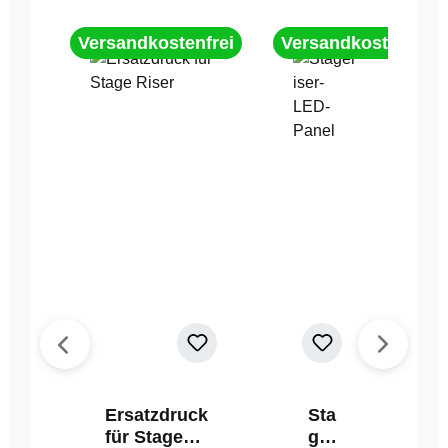
Versandkostenfrei
Versandkostenfrei
Ersatzdruck
Sta
für Stage
geri