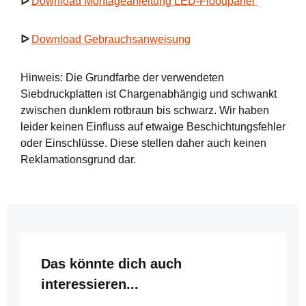
ᐅ
Download Montageanleitung LED-Floodpanel
ᐅ
Download Gebrauchsanweisung
Hinweis: Die Grundfarbe der verwendeten
Siebdruckplatten ist Chargenabhängig und schwankt
zwischen dunklem rotbraun bis schwarz. Wir haben
leider keinen Einfluss auf etwaige Beschichtungsfehler
oder Einschlüsse. Diese stellen daher auch keinen
Reklamationsgrund dar.
Produktgalerie überspringen
Das könnte dich auch
interessieren...