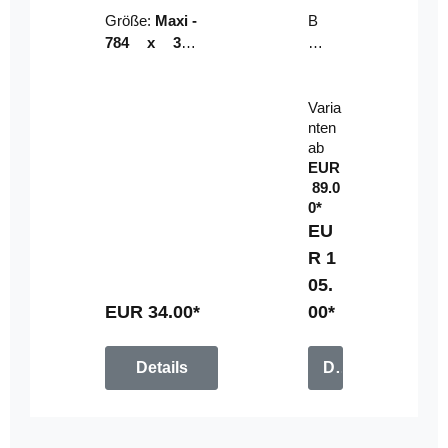
Riser
ser-
Größe:
Maxi -
B
LE
784 x 314
un
D-
mm (zzgl.
dl
Pan
Beschnittzu
e:
el
Varia
gabe)
mi
nten
t
ab
Fe
EUR
rn
89.0
be
0*
di
EU
en
R 1
u
05.
n
g
EUR 34.00*
00*
Details
Details