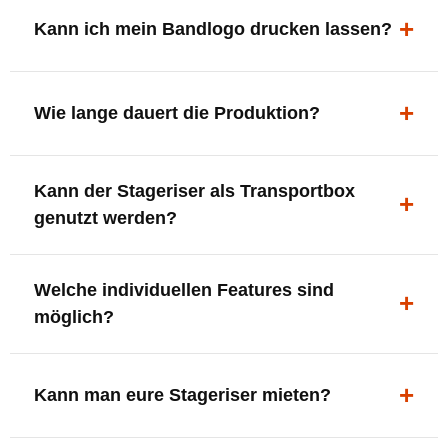
ergonomisch, sicher und gut sichtbar.
Kann ich mein Bandlogo drucken lassen?
Ja. Digitaldrucke und Logo-Fräsungen sind möglich –
deine Bühne, deine Marke.
Wie lange dauert die Produktion?
In der Regel 7–10 Tage nach Druckfreigabe. Versand
Kann der Stageriser als Transportbox
innerhalb Deutschlands kostenfrei.
genutzt werden?
Ja. Einfach umdrehen und Stauraum für Kabel, Tools
Welche individuellen Features sind
oder Zubehör nutzen.
möglich?
LED-Panel + Halterung
XLR-Brücke / Schnittstelle
Kann man eure Stageriser mieten?
Flaschenhalter & Flaschenöffner
Setlist-Clip