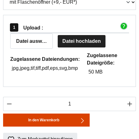
Upload :
Datei auswählen
Datei hochladen
Zugelassene
Zugelassene Dateiendungen:
Dateigröße:
jpg,jpeg,tif,tiff,pdf,eps,svg,bmp
50 MB
Produkt Anzahl: Gib den gewünschten Wert ei
In den Warenkorb
Zum Merkzettel hinzufügen