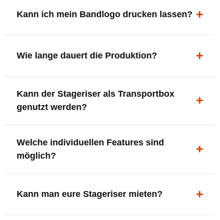
ergonomisch, sicher und gut sichtbar.
Kann ich mein Bandlogo drucken lassen?
Ja. Digitaldrucke und Logo-Fräsungen sind möglich –
deine Bühne, deine Marke.
Wie lange dauert die Produktion?
In der Regel 7–10 Tage nach Druckfreigabe. Versand
Kann der Stageriser als Transportbox
innerhalb Deutschlands kostenfrei.
genutzt werden?
Ja. Einfach umdrehen und Stauraum für Kabel, Tools
Welche individuellen Features sind
oder Zubehör nutzen.
möglich?
LED-Panel + Halterung
XLR-Brücke / Schnittstelle
Kann man eure Stageriser mieten?
Flaschenhalter & Flaschenöffner
Setlist-Clip