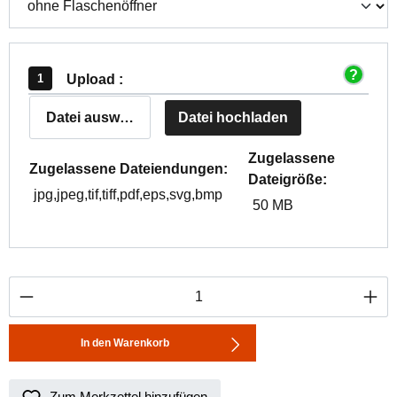
Upload :
Datei auswählen
Datei hochladen
Zugelassene
Zugelassene Dateiendungen:
Dateigröße:
jpg,jpeg,tif,tiff,pdf,eps,svg,bmp
50 MB
Produkt Anzahl: Gib den gewünschten Wert ei
In den Warenkorb
Zum Merkzettel hinzufügen