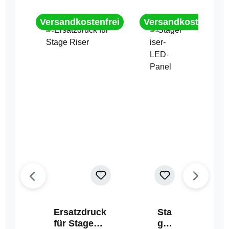
Versandkostenfrei
Versandkostenfrei
Ersatzdruck
Sta
für Stage
geri