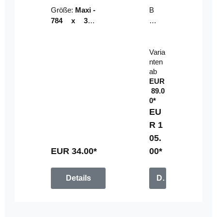
Riser
ser-
Größe:
Maxi -
B
LE
784 x 314
un
D-
mm (zzgl.
dl
Pan
Beschnittzu
e:
el
Varia
gabe)
mi
nten
t
ab
Fe
EUR
rn
89.0
be
0*
di
EU
en
R 1
u
05.
n
g
EUR 34.00*
00*
Details
Details