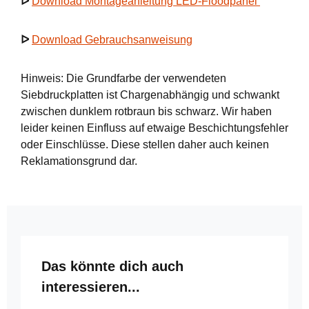
ᐅ
Download Montageanleitung LED-Floodpanel
ᐅ
Download Gebrauchsanweisung
Hinweis: Die Grundfarbe der verwendeten
Siebdruckplatten ist Chargenabhängig und schwankt
zwischen dunklem rotbraun bis schwarz. Wir haben
leider keinen Einfluss auf etwaige Beschichtungsfehler
oder Einschlüsse. Diese stellen daher auch keinen
Reklamationsgrund dar.
Produktgalerie überspringen
Das könnte dich auch
interessieren...