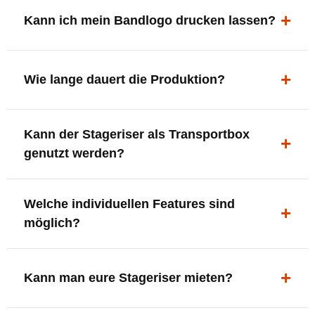
ergonomisch, sicher und gut sichtbar.
Kann ich mein Bandlogo drucken lassen?
Ja. Digitaldrucke und Logo-Fräsungen sind möglich –
deine Bühne, deine Marke.
Wie lange dauert die Produktion?
In der Regel 7–10 Tage nach Druckfreigabe. Versand
Kann der Stageriser als Transportbox
innerhalb Deutschlands kostenfrei.
genutzt werden?
Ja. Einfach umdrehen und Stauraum für Kabel, Tools
Welche individuellen Features sind
oder Zubehör nutzen.
möglich?
LED-Panel + Halterung
XLR-Brücke / Schnittstelle
Kann man eure Stageriser mieten?
Flaschenhalter & Flaschenöffner
Setlist-Clip