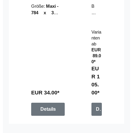
Riser
ser-
Größe:
Maxi -
B
LE
784 x 314
un
D-
mm (zzgl.
dl
Pan
Beschnittzu
e:
el
Varia
gabe)
mi
nten
t
ab
Fe
EUR
rn
89.0
be
0*
di
EU
en
R 1
u
05.
n
g
EUR 34.00*
00*
Details
Details