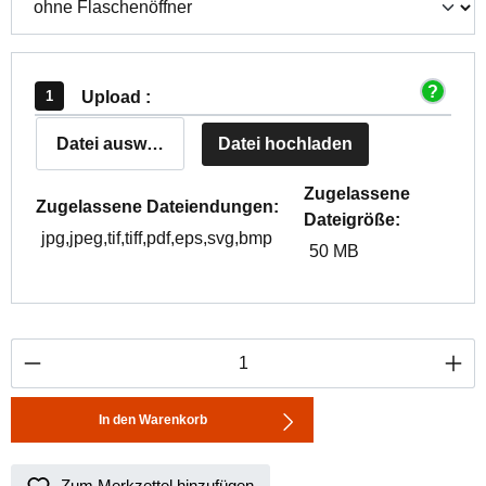
Upload :
Datei auswählen
Datei hochladen
Zugelassene
Zugelassene Dateiendungen:
Dateigröße:
jpg,jpeg,tif,tiff,pdf,eps,svg,bmp
50 MB
Produkt Anzahl: Gib den gewünschten Wert ei
In den Warenkorb
Zum Merkzettel hinzufügen