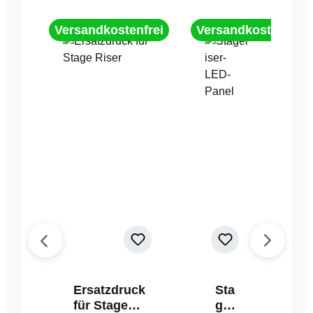
Versandkostenfrei
Versandkostenfrei
Ersatzdruck
Sta
für Stage
geri