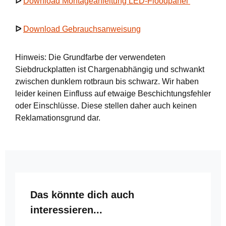
ᐅ
Download Montageanleitung LED-Floodpanel
ᐅ
Download Gebrauchsanweisung
Hinweis: Die Grundfarbe der verwendeten
Siebdruckplatten ist Chargenabhängig und schwankt
zwischen dunklem rotbraun bis schwarz. Wir haben
leider keinen Einfluss auf etwaige Beschichtungsfehler
oder Einschlüsse. Diese stellen daher auch keinen
Reklamationsgrund dar.
Produktgalerie überspringen
Das könnte dich auch
interessieren...