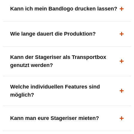
ergonomisch, sicher und gut sichtbar.
Kann ich mein Bandlogo drucken lassen?
Ja. Digitaldrucke und Logo-Fräsungen sind möglich –
deine Bühne, deine Marke.
Wie lange dauert die Produktion?
In der Regel 7–10 Tage nach Druckfreigabe. Versand
Kann der Stageriser als Transportbox
innerhalb Deutschlands kostenfrei.
genutzt werden?
Ja. Einfach umdrehen und Stauraum für Kabel, Tools
Welche individuellen Features sind
oder Zubehör nutzen.
möglich?
LED-Panel + Halterung
XLR-Brücke / Schnittstelle
Kann man eure Stageriser mieten?
Flaschenhalter & Flaschenöffner
Setlist-Clip