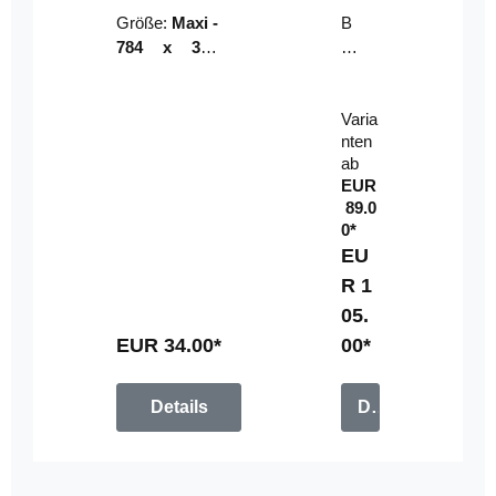
Riser
ser-
Größe:
Maxi -
B
LE
784 x 314
un
D-
mm (zzgl.
dl
Pan
Beschnittzu
e:
el
Varia
gabe)
mi
nten
t
ab
Fe
EUR
rn
89.0
be
0*
di
EU
en
R 1
u
05.
n
g
EUR 34.00*
00*
Details
Details