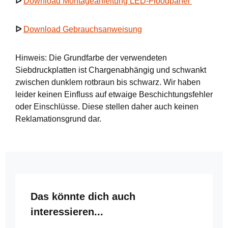
ᐅ
Download Montageanleitung LED-Floodpanel
ᐅ
Download Gebrauchsanweisung
Hinweis: Die Grundfarbe der verwendeten
Siebdruckplatten ist Chargenabhängig und schwankt
zwischen dunklem rotbraun bis schwarz. Wir haben
leider keinen Einfluss auf etwaige Beschichtungsfehler
oder Einschlüsse. Diese stellen daher auch keinen
Reklamationsgrund dar.
Produktgalerie überspringen
Das könnte dich auch
interessieren...