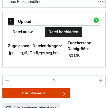
Upload :
Datei auswählen
Datei hochladen
Zugelassene
Zugelassene Dateiendungen:
Dateigröße:
jpg,jpeg,tif,tiff,pdf,eps,svg,bmp
50 MB
Produkt Anzahl: Gib den gewünschten Wert ei
In den Warenkorb
Zum Merkzettel hinzufügen