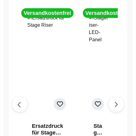
Versandkostenfrei
Versandkostenfrei
Ersatzdruck
Sta
für Stage
geri