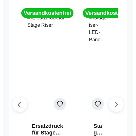
Versandkostenfrei
Versandkostenfrei
Ersatzdruck
Sta
für Stage
geri