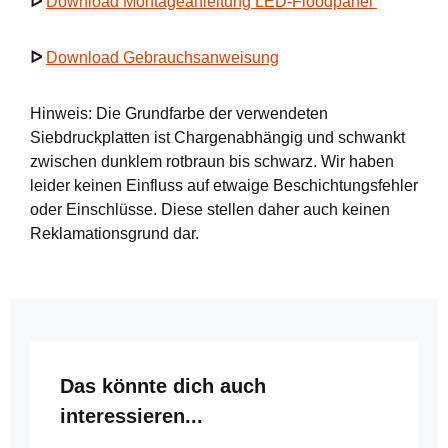
ᐅ
Download Montageanleitung LED-Floodpanel
ᐅ
Download Gebrauchsanweisung
Hinweis: Die Grundfarbe der verwendeten
Siebdruckplatten ist Chargenabhängig und schwankt
zwischen dunklem rotbraun bis schwarz. Wir haben
leider keinen Einfluss auf etwaige Beschichtungsfehler
oder Einschlüsse. Diese stellen daher auch keinen
Reklamationsgrund dar.
Produktgalerie überspringen
Das könnte dich auch
interessieren...