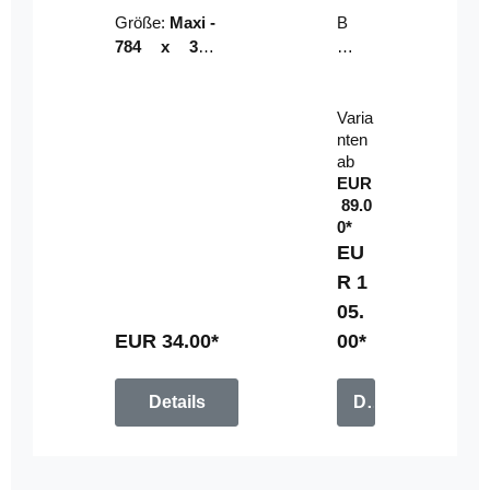
Riser
ser-
Größe:
Maxi -
B
LE
784 x 314
un
D-
mm (zzgl.
dl
Pan
Beschnittzu
e:
el
Varia
gabe)
mi
nten
t
ab
Fe
EUR
rn
89.0
be
0*
di
EU
en
R 1
u
05.
n
g
EUR 34.00*
00*
Details
Details