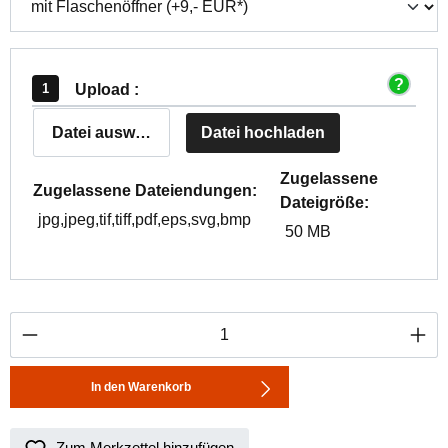
Upload :
Datei auswählen
Datei hochladen
Zugelassene
Zugelassene Dateiendungen:
Dateigröße:
jpg,jpeg,tif,tiff,pdf,eps,svg,bmp
50 MB
Produkt Anzahl: Gib den gewünschten Wert ei
In den Warenkorb
Zum Merkzettel hinzufügen