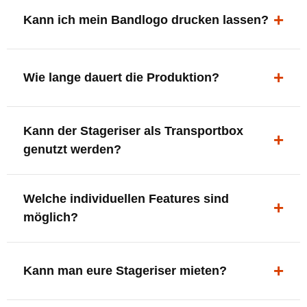
ergonomisch, sicher und gut sichtbar.
Kann ich mein Bandlogo drucken lassen?
Ja. Digitaldrucke und Logo-Fräsungen sind möglich –
deine Bühne, deine Marke.
Wie lange dauert die Produktion?
In der Regel 7–10 Tage nach Druckfreigabe. Versand
Kann der Stageriser als Transportbox
innerhalb Deutschlands kostenfrei.
genutzt werden?
Ja. Einfach umdrehen und Stauraum für Kabel, Tools
Welche individuellen Features sind
oder Zubehör nutzen.
möglich?
LED-Panel + Halterung
XLR-Brücke / Schnittstelle
Kann man eure Stageriser mieten?
Flaschenhalter & Flaschenöffner
Setlist-Clip