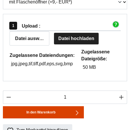
Upload :
Datei auswählen
Datei hochladen
Zugelassene
Zugelassene Dateiendungen:
Dateigröße:
jpg,jpeg,tif,tiff,pdf,eps,svg,bmp
50 MB
Produkt Anzahl: Gib den gewünschten Wert ei
In den Warenkorb
Zum Merkzettel hinzufügen