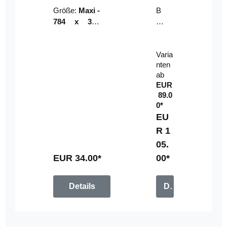
Riser
ser-
Größe:
Maxi -
B
LE
784 x 314
un
D-
mm (zzgl.
dl
Pan
Beschnittzu
e:
el
Varia
gabe)
mi
nten
t
ab
Fe
EUR
rn
89.0
be
0*
di
EU
en
R 1
u
05.
n
g
EUR 34.00*
00*
Details
Details