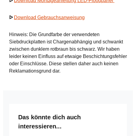
ᐅ
Download Montageanleitung LED-Floodpanel
ᐅ
Download Gebrauchsanweisung
Hinweis: Die Grundfarbe der verwendeten
Siebdruckplatten ist Chargenabhängig und schwankt
zwischen dunklem rotbraun bis schwarz. Wir haben
leider keinen Einfluss auf etwaige Beschichtungsfehler
oder Einschlüsse. Diese stellen daher auch keinen
Reklamationsgrund dar.
Produktgalerie überspringen
Das könnte dich auch
interessieren...