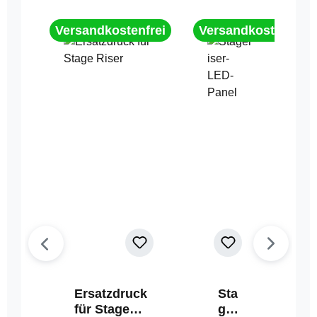
Versandkostenfrei
Versandkostenfrei
Ersatzdruck
Sta
für Stage
geri