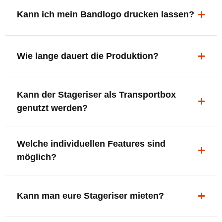
ergonomisch, sicher und gut sichtbar.
Kann ich mein Bandlogo drucken lassen?
Ja. Digitaldrucke und Logo-Fräsungen sind möglich –
deine Bühne, deine Marke.
Wie lange dauert die Produktion?
In der Regel 7–10 Tage nach Druckfreigabe. Versand
Kann der Stageriser als Transportbox
innerhalb Deutschlands kostenfrei.
genutzt werden?
Ja. Einfach umdrehen und Stauraum für Kabel, Tools
Welche individuellen Features sind
oder Zubehör nutzen.
möglich?
LED-Panel + Halterung
XLR-Brücke / Schnittstelle
Kann man eure Stageriser mieten?
Flaschenhalter & Flaschenöffner
Setlist-Clip