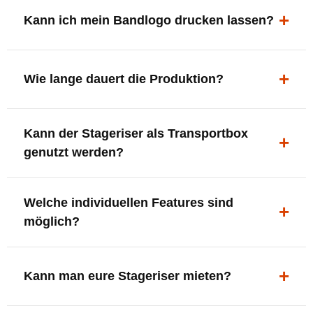
ergonomisch, sicher und gut sichtbar.
Kann ich mein Bandlogo drucken lassen?
Ja. Digitaldrucke und Logo-Fräsungen sind möglich –
deine Bühne, deine Marke.
Wie lange dauert die Produktion?
In der Regel 7–10 Tage nach Druckfreigabe. Versand
Kann der Stageriser als Transportbox
innerhalb Deutschlands kostenfrei.
genutzt werden?
Ja. Einfach umdrehen und Stauraum für Kabel, Tools
Welche individuellen Features sind
oder Zubehör nutzen.
möglich?
LED-Panel + Halterung
XLR-Brücke / Schnittstelle
Kann man eure Stageriser mieten?
Flaschenhalter & Flaschenöffner
Setlist-Clip