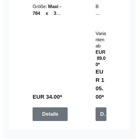
Riser
ser-
Größe:
Maxi -
B
LE
784 x 314
un
D-
mm (zzgl.
dl
Pan
Beschnittzu
e:
el
Varia
gabe)
mi
nten
t
ab
Fe
EUR
rn
89.0
be
0*
di
EU
en
R 1
u
05.
n
g
EUR 34.00*
00*
Details
Details