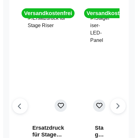
Versandkostenfrei
Versandkostenfrei
Ersatzdruck
Sta
für Stage
geri