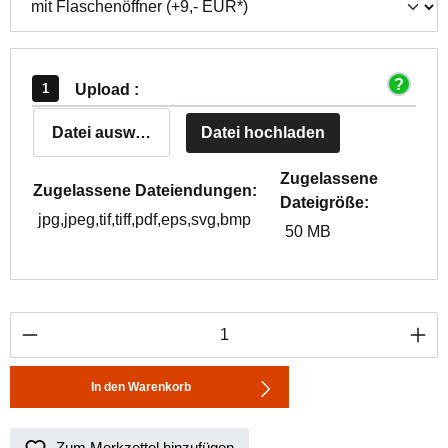
Upload :
Datei auswählen
Datei hochladen
Zugelassene
Zugelassene Dateiendungen:
Dateigröße:
jpg,jpeg,tif,tiff,pdf,eps,svg,bmp
50 MB
Produkt Anzahl: Gib den gewünschten Wert ei
In den Warenkorb
Zum Merkzettel hinzufügen