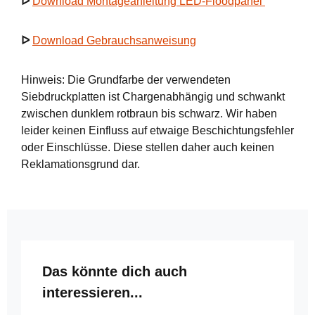
ᐅ
Download Montageanleitung LED-Floodpanel
ᐅ
Download Gebrauchsanweisung
Hinweis: Die Grundfarbe der verwendeten
Siebdruckplatten ist Chargenabhängig und schwankt
zwischen dunklem rotbraun bis schwarz. Wir haben
leider keinen Einfluss auf etwaige Beschichtungsfehler
oder Einschlüsse. Diese stellen daher auch keinen
Reklamationsgrund dar.
Produktgalerie überspringen
Das könnte dich auch
interessieren...