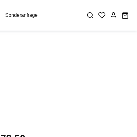
War
Sonderanfrage
eis: