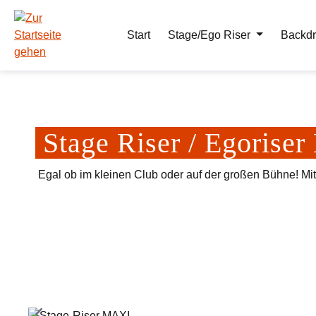
m Hauptinhalt springen
Zur Suche springen
Zur Hauptnavigation springen
Start
Stage/Ego Riser
Backdr
Stage Riser / Egoris
Egal ob im kleinen Club oder auf der großen Bühne! Mi
Bildergalerie überspringen