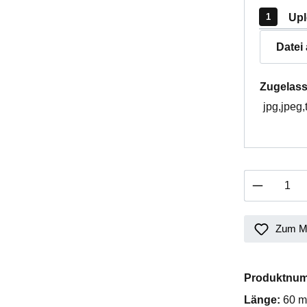
Upl
Datei
Zugelass
jpg,jpeg,
Produkt 
Zum Me
Produktnu
Länge:
60 