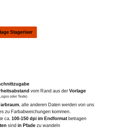
ge Stageriser
schnittzugabe
rheitsabstand
vom Rand aus der
Vorlage
Logos oder Texte)
arbraum
, alle anderen Daten werden von uns
n es zu Farbabweichungen kommen.
te ca.
100-150 dpi im Endformat
betragen
ten
sind
in Pfade
zu wandeln