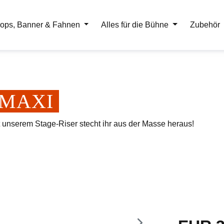
ops, Banner & Fahnen
Alles für die Bühne
Zubehör
er MAXI
t unserem Stage-Riser stecht ihr aus der Masse heraus!
Regulärer Pr