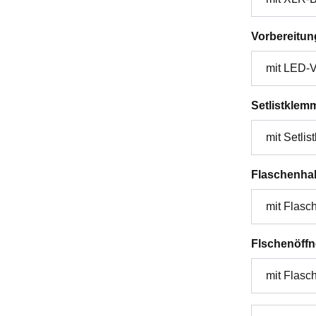
Vorbereitun
Setlistklem
Flaschenhal
Flschenöffn