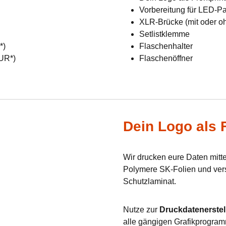
Vorbereitung für LED-Pan
XLR-Brücke (mit oder o
Setlistklemme
R*)
Flaschenhalter
EUR*)
Flaschenöffner
Dein Logo als F
Wir drucken eure Daten mit
Polymere SK-Folien und verse
Schutzlaminat.
Nutze zur
Druckdatenerstel
alle gängigen Grafikprogram