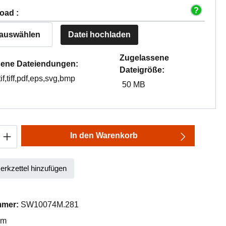
oad :
 auswählen
Datei hochladen
Zugelassene
ene Dateiendungen:
Dateigröße:
tif,tiff,pdf,eps,svg,bmp
50 MB
Anzahl: Gib den gewünschten Wert ein oder
In den Warenkorb
rkzettel hinzufügen
mmer:
SW10074M.281
mm